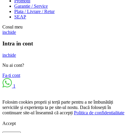
Promotii
Garantie / Service
Plata / Livrare / Retur
SEAP
Cosul meu
inchide
Intra in cont
inchide
Nu ai cont?
Fa-ti cont
1
Folosim cookies proprii și terță parte pentru a ne îmbunătăți
serviciile și experiența ta pe site-ul nostu. Dacă folosești în
continuare site-ul înseamnă că accepți
Politica de confidentialitate
Accept