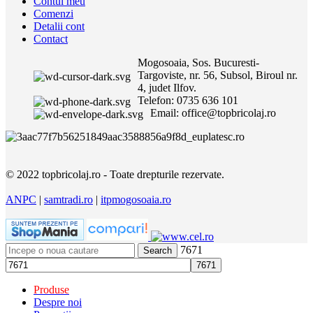
Contul meu
Comenzi
Detalii cont
Contact
Mogosoaia, Sos. Bucuresti-
Targoviste, nr. 56, Subsol, Biroul nr.
4, judet Ilfov.
Telefon: 0735 636 101
Email: office@topbricolaj.ro
© 2022 topbricolaj.ro - Toate drepturile rezervate.
ANPC
|
samtradi.ro
|
itpmogosoaia.ro
7671
Search
Produse
Despre noi