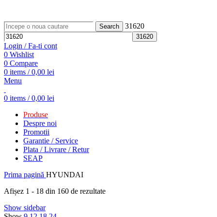
ADD ANYTHING HERE OR JUST REMOVE IT…
31620
Search
Login / Fa-ti cont
0
Wishlist
0
Compare
0
items
/
0,00
lei
Menu
0
items
/
0,00
lei
Produse
Despre noi
Promotii
Garantie / Service
Plata / Livrare / Retur
SEAP
Prima pagină
HYUNDAI
Afișez 1 - 18 din 160 de rezultate
Show sidebar
Show
9
12
18
24