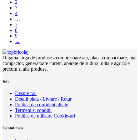
2
3
4
…
7
8
9
→
O gama larga de produse - compresoare aer, placa compactoare, mai
compactor, generatoare curent, aparate de sudura, utilaje agricole
precum si alte produse.
Info
Despre noi
Detalii plata / Livrare / Retur
Politica de confidentialitate
Termeni si conditii
Politica de utilizare Cookie-uri
Contul meu