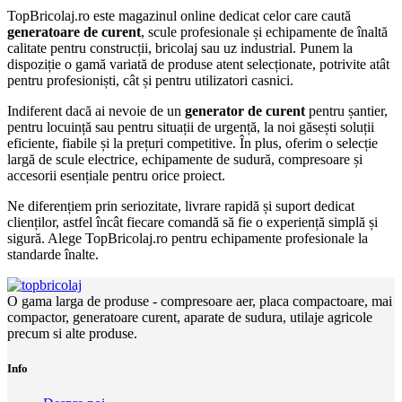
TopBricolaj.ro este magazinul online dedicat celor care caută
generatoare de curent
, scule profesionale și echipamente de înaltă
calitate pentru construcții, bricolaj sau uz industrial. Punem la
dispoziție o gamă variată de produse atent selecționate, potrivite atât
pentru profesioniști, cât și pentru utilizatori casnici.
Indiferent dacă ai nevoie de un
generator de curent
pentru șantier,
pentru locuință sau pentru situații de urgență, la noi găsești soluții
eficiente, fiabile și la prețuri competitive. În plus, oferim o selecție
largă de scule electrice, echipamente de sudură, compresoare și
accesorii esențiale pentru orice proiect.
Ne diferențiem prin seriozitate, livrare rapidă și suport dedicat
clienților, astfel încât fiecare comandă să fie o experiență simplă și
sigură. Alege TopBricolaj.ro pentru echipamente profesionale la
standarde înalte.
O gama larga de produse - compresoare aer, placa compactoare, mai
compactor, generatoare curent, aparate de sudura, utilaje agricole
precum si alte produse.
Info