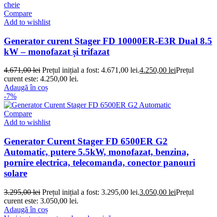
Compare
Add to wishlist
Generator curent Stager FD 10000ER-E3R Dual 8.5
kW – monofazat și trifazat
4.671,00
lei
Prețul inițial a fost: 4.671,00 lei.
4.250,00
lei
Prețul
curent este: 4.250,00 lei.
Adaugă în coș
-7%
Compare
Add to wishlist
Generator Curent Stager FD 6500ER G2
Automatic, putere 5.5kW, monofazat, benzina,
pornire electrica, telecomanda, conector panouri
solare
3.295,00
lei
Prețul inițial a fost: 3.295,00 lei.
3.050,00
lei
Prețul
curent este: 3.050,00 lei.
Adaugă în coș