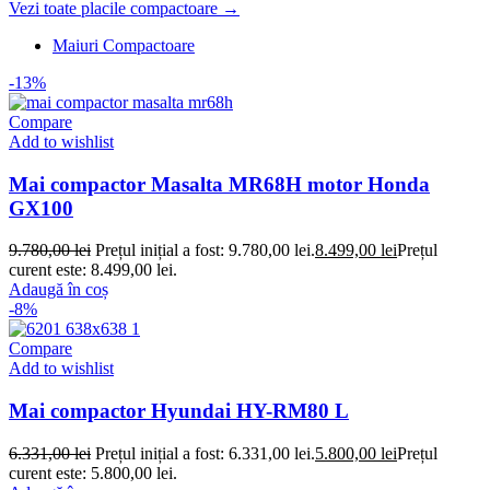
Vezi toate placile compactoare →
Maiuri Compactoare
-13%
Compare
Add to wishlist
Mai compactor Masalta MR68H motor Honda
GX100
9.780,00
lei
Prețul inițial a fost: 9.780,00 lei.
8.499,00
lei
Prețul
curent este: 8.499,00 lei.
Adaugă în coș
-8%
Compare
Add to wishlist
Mai compactor Hyundai HY-RM80 L
6.331,00
lei
Prețul inițial a fost: 6.331,00 lei.
5.800,00
lei
Prețul
curent este: 5.800,00 lei.