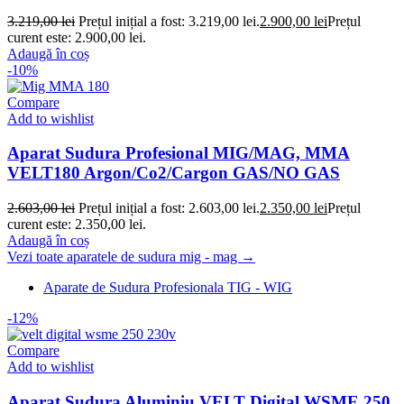
3.219,00
lei
Prețul inițial a fost: 3.219,00 lei.
2.900,00
lei
Prețul
curent este: 2.900,00 lei.
Adaugă în coș
-10%
Compare
Add to wishlist
Aparat Sudura Profesional MIG/MAG, MMA
VELT180 Argon/Co2/Cargon GAS/NO GAS
2.603,00
lei
Prețul inițial a fost: 2.603,00 lei.
2.350,00
lei
Prețul
curent este: 2.350,00 lei.
Adaugă în coș
Vezi toate aparatele de sudura mig - mag →
Aparate de Sudura Profesionala TIG - WIG
-12%
Compare
Add to wishlist
Aparat Sudura Aluminiu VELT Digital WSME 250