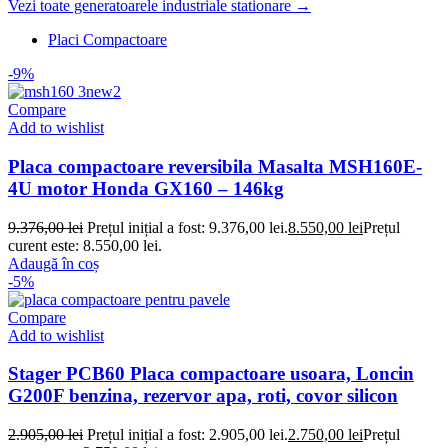
Vezi toate generatoarele industriale stationare →
Placi Compactoare
-9%
Compare
Add to wishlist
Placa compactoare reversibila Masalta MSH160E-
4U motor Honda GX160 – 146kg
9.376,00
lei
Prețul inițial a fost: 9.376,00 lei.
8.550,00
lei
Prețul
curent este: 8.550,00 lei.
Adaugă în coș
-5%
Compare
Add to wishlist
Stager PCB60 Placa compactoare usoara, Loncin
G200F benzina, rezervor apa, roti, covor silicon
2.905,00
lei
Prețul inițial a fost: 2.905,00 lei.
2.750,00
lei
Prețul