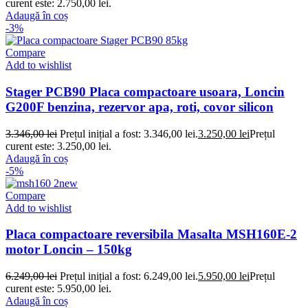
curent este: 2.750,00 lei.
Adaugă în coș
-3%
Compare
Add to wishlist
Stager PCB90 Placa compactoare usoara, Loncin
G200F benzina, rezervor apa, roti, covor silicon
3.346,00
lei
Prețul inițial a fost: 3.346,00 lei.
3.250,00
lei
Prețul
curent este: 3.250,00 lei.
Adaugă în coș
-5%
Compare
Add to wishlist
Placa compactoare reversibila Masalta MSH160E-2
motor Loncin – 150kg
6.249,00
lei
Prețul inițial a fost: 6.249,00 lei.
5.950,00
lei
Prețul
curent este: 5.950,00 lei.
Adaugă în coș