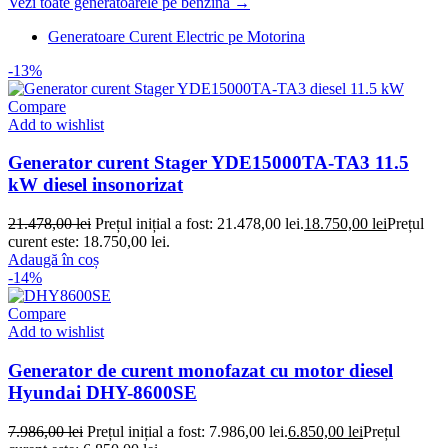
Vezi toate generatoarele pe benzină →
Generatoare Curent Electric pe Motorina
-13%
Compare
Add to wishlist
Generator curent Stager YDE15000TA-TA3 11.5
kW diesel insonorizat
21.478,00
lei
Prețul inițial a fost: 21.478,00 lei.
18.750,00
lei
Prețul
curent este: 18.750,00 lei.
Adaugă în coș
-14%
Compare
Add to wishlist
Generator de curent monofazat cu motor diesel
Hyundai DHY-8600SE
7.986,00
lei
Prețul inițial a fost: 7.986,00 lei.
6.850,00
lei
Prețul