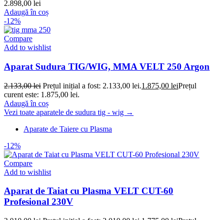
2.898,00
lei
Adaugă în coș
-12%
Compare
Add to wishlist
Aparat Sudura TIG/WIG, MMA VELT 250 Argon
2.133,00
lei
Prețul inițial a fost: 2.133,00 lei.
1.875,00
lei
Prețul
curent este: 1.875,00 lei.
Adaugă în coș
Vezi toate aparatele de sudura tig - wig →
Aparate de Taiere cu Plasma
-12%
Compare
Add to wishlist
Aparat de Taiat cu Plasma VELT CUT-60
Profesional 230V