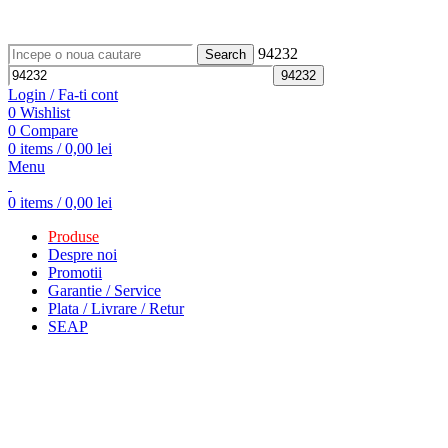
ADD ANYTHING HERE OR JUST REMOVE IT…
94232
Search
Login / Fa-ti cont
0
Wishlist
0
Compare
0
items
/
0,00
lei
Menu
0
items
/
0,00
lei
Produse
Despre noi
Promotii
Garantie / Service
Plata / Livrare / Retur
SEAP