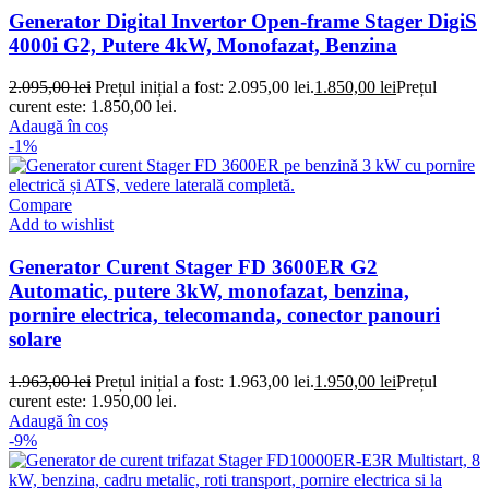
Generator Digital Invertor Open-frame Stager DigiS
4000i G2, Putere 4kW, Monofazat, Benzina
2.095,00
lei
Prețul inițial a fost: 2.095,00 lei.
1.850,00
lei
Prețul
curent este: 1.850,00 lei.
Adaugă în coș
-1%
Compare
Add to wishlist
Generator Curent Stager FD 3600ER G2
Automatic, putere 3kW, monofazat, benzina,
pornire electrica, telecomanda, conector panouri
solare
1.963,00
lei
Prețul inițial a fost: 1.963,00 lei.
1.950,00
lei
Prețul
curent este: 1.950,00 lei.
Adaugă în coș
-9%