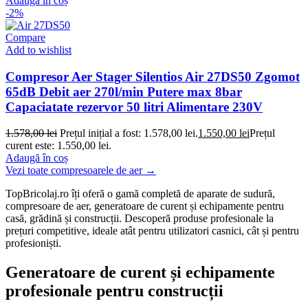
Adaugă în coș
-2%
Compare
Add to wishlist
Compresor Aer Stager Silentios Air 27DS50 Zgomot
65dB Debit aer 270l/min Putere max 8bar
Capaciatate rezervor 50 litri Alimentare 230V
1.578,00
lei
Prețul inițial a fost: 1.578,00 lei.
1.550,00
lei
Prețul
curent este: 1.550,00 lei.
Adaugă în coș
Vezi toate compresoarele de aer →
TopBricolaj.ro îți oferă o gamă completă de aparate de sudură,
compresoare de aer, generatoare de curent și echipamente pentru
casă, grădină și construcții. Descoperă produse profesionale la
prețuri competitive, ideale atât pentru utilizatori casnici, cât și pentru
profesioniști.
Generatoare de curent și echipamente
profesionale pentru construcții