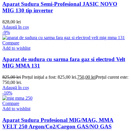
Aparat Sudura Semi-Profesional JASIC NOVO
MIG 130 tip invertor
828,00
lei
Adaugă în coș
-9%
Compare
Add to wishlist
Aparat de sudura cu sarma fara gaz si electrod Velt
MIG MMA 131
825,00
lei
Prețul inițial a fost: 825,00 lei.
750,00
lei
Prețul curent este:
750,00 lei.
Adaugă în coș
-10%
Compare
Add to wishlist
Aparat Sudura Profesional MIG/MAG, MMA
VELT 250 Argon/Co2/Cargon GAS/NO GAS