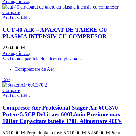
Adaugă în coș
Compare
Add to wishlist
CUT 40 AIR – APARAT DE TAIERE CU
PLASMA INTENSIV CU COMPRESOR
2.904,00
lei
Adaugă în coș
Vezi toate aparatele de taiere cu plasma →
Compresoare de Aer
-5%
Compare
Add to wishlist
Compresor Aer Profesional Stager Air 60C370
Putere 5.5CP Debit aer 600L/min Presiune max
10Bar Capacitate butelie 370L Alimentare 400V
5.710,00
lei
Prețul inițial a fost: 5.710,00 lei.
5.450,00
lei
Prețul