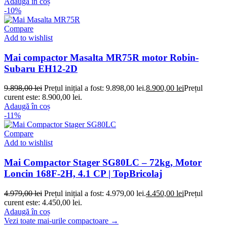
Adaugă în coș
-10%
Compare
Add to wishlist
Mai compactor Masalta MR75R motor Robin-
Subaru EH12-2D
9.898,00
lei
Prețul inițial a fost: 9.898,00 lei.
8.900,00
lei
Prețul
curent este: 8.900,00 lei.
Adaugă în coș
-11%
Compare
Add to wishlist
Mai Compactor Stager SG80LC – 72kg, Motor
Loncin 168F-2H, 4.1 CP | TopBricolaj
4.979,00
lei
Prețul inițial a fost: 4.979,00 lei.
4.450,00
lei
Prețul
curent este: 4.450,00 lei.
Adaugă în coș
Vezi toate mai-urile compactoare →