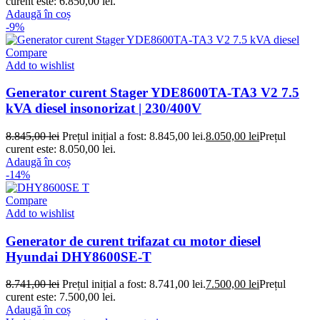
curent este: 6.850,00 lei.
Adaugă în coș
-9%
Compare
Add to wishlist
Generator curent Stager YDE8600TA-TA3 V2 7.5
kVA diesel insonorizat | 230/400V
8.845,00
lei
Prețul inițial a fost: 8.845,00 lei.
8.050,00
lei
Prețul
curent este: 8.050,00 lei.
Adaugă în coș
-14%
Compare
Add to wishlist
Generator de curent trifazat cu motor diesel
Hyundai DHY8600SE-T
8.741,00
lei
Prețul inițial a fost: 8.741,00 lei.
7.500,00
lei
Prețul
curent este: 7.500,00 lei.
Adaugă în coș