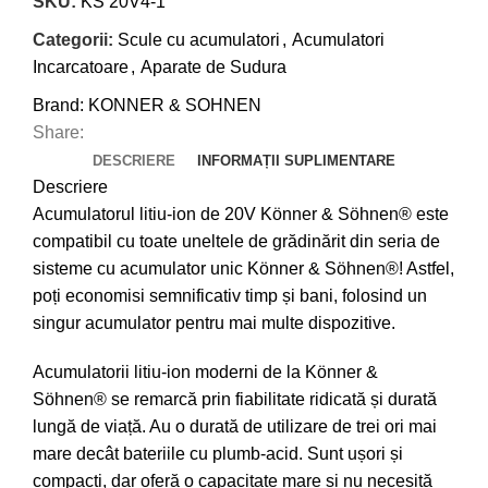
SKU:
KS 20V4-1
Categorii:
Scule cu acumulatori
,
Acumulatori
Incarcatoare
,
Aparate de Sudura
Brand:
KONNER & SOHNEN
Share:
DESCRIERE
INFORMAȚII SUPLIMENTARE
Descriere
Acumulatorul litiu-ion de 20V Könner & Söhnen® este
compatibil cu toate uneltele de grădinărit din seria de
sisteme cu acumulator unic Könner & Söhnen®! Astfel,
poți economisi semnificativ timp și bani, folosind un
singur acumulator pentru mai multe dispozitive.
Acumulatorii litiu-ion moderni de la Könner &
Söhnen® se remarcă prin fiabilitate ridicată și durată
lungă de viață. Au o durată de utilizare de trei ori mai
mare decât bateriile cu plumb-acid. Sunt ușori și
compacți, dar oferă o capacitate mare și nu necesită