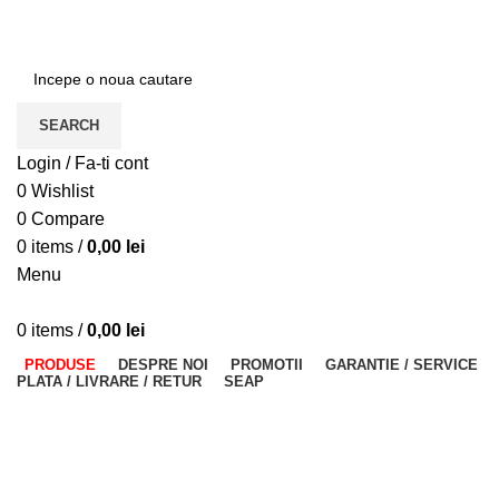
ADD ANYTHING HERE OR JUST REMOVE IT…
SEARCH
Login / Fa-ti cont
0
Wishlist
0
Compare
0
items
/
0,00
lei
Menu
0
items
/
0,00
lei
PRODUSE
DESPRE NOI
PROMOTII
GARANTIE / SERVICE
PLATA / LIVRARE / RETUR
SEAP