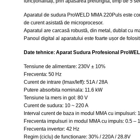
funcționalități, prin apăsarea prelungită, timp de 5 
Aparatul de sudura ProWELD MMA 220Puls este constru
de curent asistată de microprocesor.
Aparatul are carcasă robustă, din metal, dublat cu mat
Panoul digital al aparatului este foarte ușor de folosi
Date tehnice: Aparat Sudura Profesional ProWE
Tensiune de alimentare: 230V ± 10%
Frecventa: 50 Hz
Curent de intrare (Imax/Ieff): 51A / 28A
Putere absorbita nominala: 11.6 kW
Tensiune la mers in gol: 80 V
Curent de sudura: 10 ~ 220 A
Interval curent de baza in modul MMA cu impulsuri: 
Frecventa impulsuri in modul MMA cu impuls: 0.5 – 
Frecventa invertor: 42 Hz
Regim (ciclu) de functionare: 30% / 220A / 28.8V