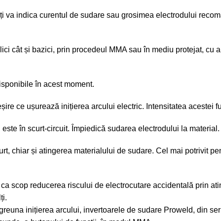
iți va indica curentul de sudare sau grosimea electrodului reco
ilici cât și bazici, prin procedeul MMA sau în mediu protejat, cu 
disponibile în acest moment.
ire ce ușurează inițierea arcului electric. Intensitatea acestei fun
este în scurt-circuit. Împiedică sudarea electrodului la material.
 chiar și atingerea materialului de sudare. Cel mai potrivit pentru
a scop reducerea riscului de electrocutare accidentală prin ati
ți.
greuna inițierea arcului, invertoarele de sudare Proweld, din se