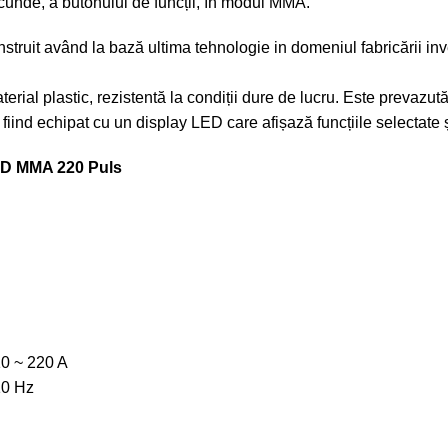
secunde, a butonului de funcții, în modul MMA.
it având la bază ultima tehnologie in domeniul fabricării inve
erial plastic, rezistentă la condiții dure de lucru. Este prevazu
t fiind echipat cu un display LED care afișază funcțiile selectate 
LD MMA 220 Puls
10 ~ 220 A
10 Hz