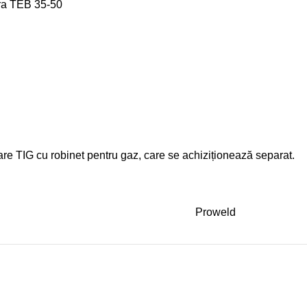
ra TEB 35-50
are TIG cu robinet pentru gaz, care se achiziționează separat.
Proweld