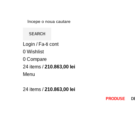
ADD ANYTHING HERE OR JUST REMOVE IT…
SEARCH
Login / Fa-ti cont
0
Wishlist
0
Compare
24
items
/
210.863,00
lei
Menu
24
items
/
210.863,00
lei
PRODUSE
D