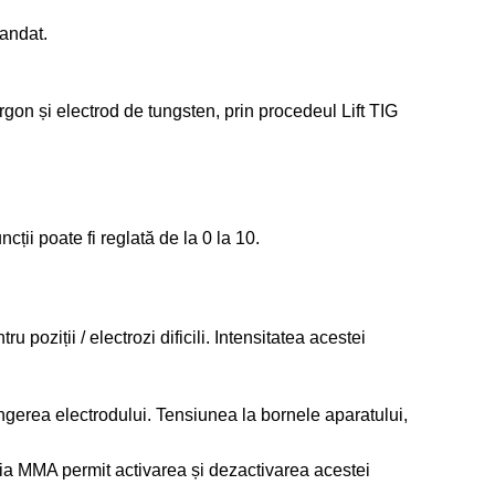
mandat.
argon și electrod de tungsten, prin procedeul Lift TIG
cții poate fi reglată de la 0 la 10.
 poziții / electrozi dificili. Intensitatea acestei
ngerea electrodului. Tensiunea la bornele aparatului,
ria MMA permit activarea și dezactivarea acestei