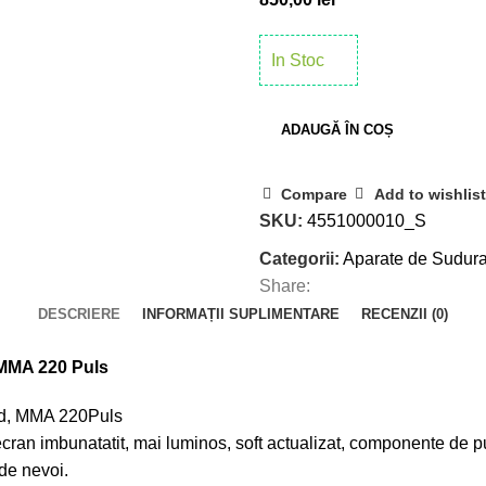
In Stoc
ADAUGĂ ÎN COȘ
Compare
Add to wishlist
SKU:
4551000010_S
Categorii:
Aparate de Sudur
Share:
DESCRIERE
INFORMAȚII SUPLIMENTARE
RECENZII (0)
 MMA 220 Puls
ld, MMA 220Puls
ran imbunatatit, mai luminos, soft actualizat, componente de put
de nevoi.