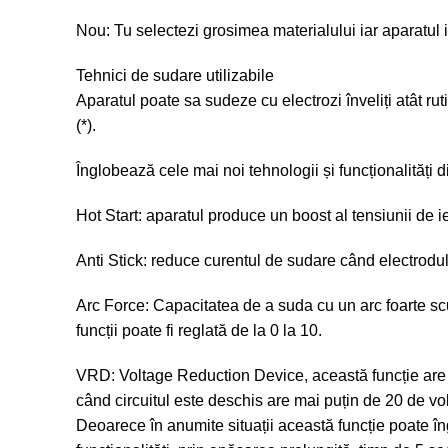
Nou: Tu selectezi grosimea materialului iar aparatul 
Tehnici de sudare utilizabile
Aparatul poate sa sudeze cu electrozi înveliți atât rut
(*).
Înglobează cele mai noi tehnologii și funcționalități 
Hot Start: aparatul produce un boost al tensiunii de ieș
Anti Stick: reduce curentul de sudare când electrodul 
Arc Force: Capacitatea de a suda cu un arc foarte scurt,
funcții poate fi reglată de la 0 la 10.
VRD: Voltage Reduction Device, această funcție are c
când circuitul este deschis are mai puțin de 20 de vol
Deoarece în anumite situații această funcție poate în