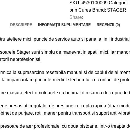
SKU:
4530100009
Categorii:
prin Curea
Brand:
STAGER
Share:
DESCRIERE
INFORMAȚII SUPLIMENTARE
RECENZII (0)
teliere mici, puncte de service auto si pana la linii industrial
esoarele Stager sunt simplu de manevrat in spatii mici, iar mano
atorii neprofesionisti.
ermica la suprasarcina resetabila manual si de cablul de alimenta
 la impamantare prin intermediul stecherului cu contact de prote
mare masura electromotoarele cu bobinaj din sarma de cupru de b
erie presostat, regulator de presiune cu cupla rapida (doar mod
et de purjare, roti, maner pentru transport si suport anti-vibrati
resoare de aer profesionale, cu doua pistoane, intr-o treapta d