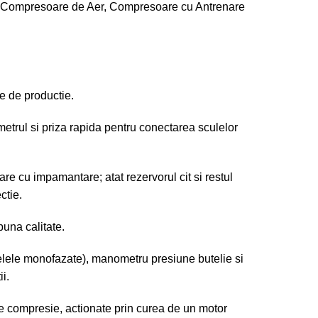
Compresoare de Aer
,
Compresoare cu Antrenare
e de productie.
metrul si priza rapida pentru conectarea sculelor
re cu impamantare; atat rezervorul cit si restul
ctie.
una calitate.
elele monofazate), manometru presiune butelie si
i.
e compresie, actionate prin curea de un motor