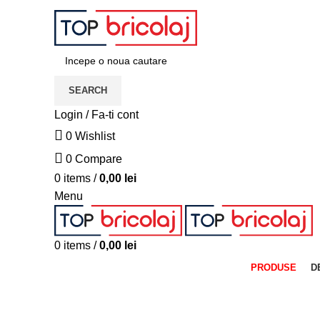
ADD ANYTHING HERE OR JUST REMOVE IT…
SEARCH
Login / Fa-ti cont
0
Wishlist
0
Compare
0
items
/
0,00
lei
Menu
0
items
/
0,00
lei
PRODUSE
D