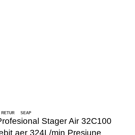
/ RETUR
SEAP
rofesional Stager Air 32C100
bit aer 324L/min Presiune