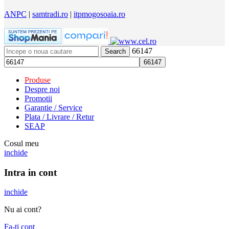
ANPC
|
samtradi.ro
|
itpmogosoaia.ro
66147
Search
Produse
Despre noi
Promotii
Garantie / Service
Plata / Livrare / Retur
SEAP
Cosul meu
inchide
Intra in cont
inchide
Nu ai cont?
Fa-ti cont