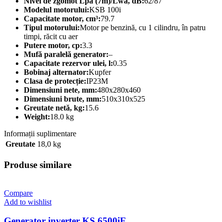
Nivel de zgomot Lpa (7m)/Lwa, dB:
62/87
Modelul motorului:
KSB 100i
Capacitate motor, cm³:
79.7
Tipul motorului:
Motor pe benzină, cu 1 cilindru, în patru
timpi, răcit cu aer
Putere motor, cp:
3.3
Mufă paralelă generator:
–
Capacitate rezervor ulei, l:
0.35
Bobinaj alternator:
Kupfer
Clasa de protecție:
IP23M
Dimensiuni nete, mm:
480х280х460
Dimensiuni brute, mm:
510х310х525
Greutate netă, kg:
15.6
Weight:
18.0 kg
Informații suplimentare
Greutate
18,0 kg
Produse similare
Compare
Add to wishlist
Generator inverter KS 6500iE