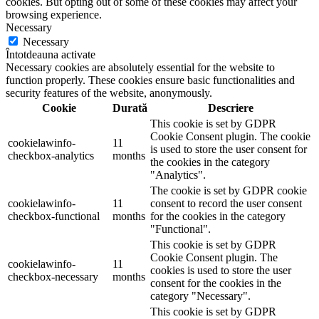
cookies. But opting out of some of these cookies may affect your
browsing experience.
Necessary
Necessary
Întotdeauna activate
Necessary cookies are absolutely essential for the website to
function properly. These cookies ensure basic functionalities and
security features of the website, anonymously.
Cookie
Durată
Descriere
This cookie is set by GDPR
Cookie Consent plugin. The cookie
cookielawinfo-
11
is used to store the user consent for
checkbox-analytics
months
the cookies in the category
"Analytics".
The cookie is set by GDPR cookie
cookielawinfo-
11
consent to record the user consent
checkbox-functional
months
for the cookies in the category
"Functional".
This cookie is set by GDPR
Cookie Consent plugin. The
cookielawinfo-
11
cookies is used to store the user
checkbox-necessary
months
consent for the cookies in the
category "Necessary".
This cookie is set by GDPR