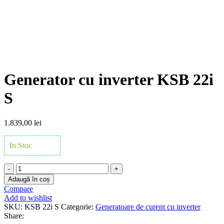
Click to enlarge
Generator cu inverter KSB 22i
S
1.839,00
lei
In Stoc
Cantitate
Generator
Adaugă în coș
cu
Compare
inverter
Add to wishlist
KSB
SKU:
KSB 22i S
Categorie:
Generatoare de curent cu inverter
22i
Share:
S