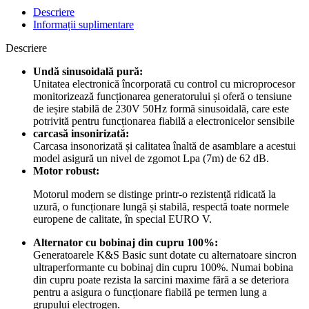
Descriere
Informații suplimentare
Descriere
Undă sinusoidală pură:
Unitatea electronică încorporată cu control cu ​​microprocesor
monitorizează funcționarea generatorului și oferă o tensiune
de ieșire stabilă de 230V 50Hz formă sinusoidală, care este
potrivită pentru funcționarea fiabilă a electronicelor sensibile
carcasă insonirizată:
Carcasa insonorizată și calitatea înaltă de asamblare a acestui
model asigură un nivel de zgomot Lpa (7m) de 62 dB.
Motor robust:
Motorul modern se distinge printr-o rezistență ridicată la
uzură, o funcționare lungă și stabilă, respectă toate normele
europene de calitate, în special EURO V.
Alternator cu bobinaj din cupru 100%:
Generatoarele K&S Basic sunt dotate cu alternatoare sincron
ultraperformante cu bobinaj din cupru 100%. Numai bobina
din cupru poate rezista la sarcini maxime fără a se deteriora
pentru a asigura o funcționare fiabilă pe termen lung a
grupului electrogen.