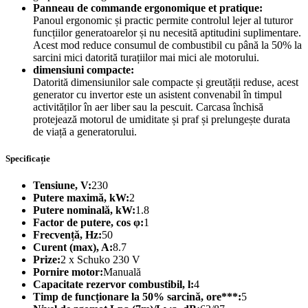
Panneau de commande ergonomique et pratique:
Panoul ergonomic și practic permite controlul lejer al tuturor
funcțiilor generatoarelor și nu necesită aptitudini suplimentare.
Acest mod reduce consumul de combustibil cu până la 50% la
sarcini mici datorită turațiilor mai mici ale motorului.
dimensiuni compacte:
Datorită dimensiunilor sale compacte și greutății reduse, acest
generator cu invertor este un asistent convenabil în timpul
activităților în aer liber sau la pescuit. Carcasa închisă
protejează motorul de umiditate și praf și prelungește durata
de viață a generatorului.
Specificație
Tensiune, V:
230
Putere maximă, kW:
2
Putere nominală, kW:
1.8
Factor de putere, cos φ:
1
Frecvență, Hz:
50
Curent (max), A:
8.7
Prize:
2 x Schuko 230 V
Pornire motor:
Manuală
Capacitate rezervor combustibil, l:
4
Timp de funcționare la 50% sarcină, ore***:
5