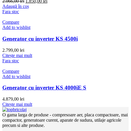
Prețul
Prețul
2.066,00
lei
1.850,00
lei
inițial
curent
Adaugă în coș
a
este:
Fara stoc
fost:
1.850,00 lei.
2.066,00 lei.
Compare
Add to wishlist
Generator cu inverter KS 4500i
2.799,00
lei
Citește mai mult
Fara stoc
Compare
Add to wishlist
Generator cu inverter KS 4000iE S
4.879,00
lei
Citește mai mult
O gama larga de produse - compresoare aer, placa compactoare, mai
compactor, generatoare curent, aparate de sudura, utilaje agricole
precum si alte produse.