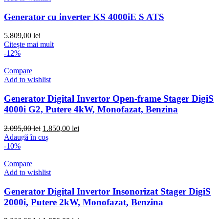
Generator cu inverter KS 4000iE S ATS
5.809,00
lei
Citește mai mult
-12%
Compare
Add to wishlist
Generator Digital Invertor Open-frame Stager DigiS
4000i G2, Putere 4kW, Monofazat, Benzina
Prețul
Prețul
2.095,00
lei
1.850,00
lei
inițial
curent
Adaugă în coș
a
este:
-10%
fost:
1.850,00 lei.
2.095,00 lei.
Compare
Add to wishlist
Generator Digital Invertor Insonorizat Stager DigiS
2000i, Putere 2kW, Monofazat, Benzina