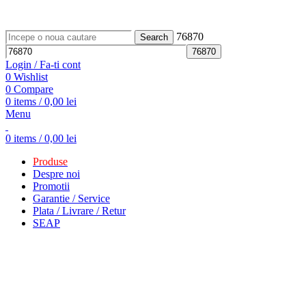
ADD ANYTHING HERE OR JUST REMOVE IT…
76870
Search
Login / Fa-ti cont
0
Wishlist
0
Compare
0
items
/
0,00
lei
Menu
0
items
/
0,00
lei
Produse
Despre noi
Promotii
Garantie / Service
Plata / Livrare / Retur
SEAP