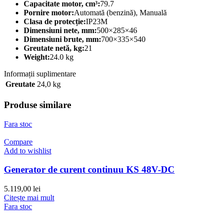
Capacitate motor, cm³:
79.7
Pornire motor:
Automată (benzină), Manuală
Clasa de protecție:
IP23M
Dimensiuni nete, mm:
500×285×46
Dimensiuni brute, mm:
700×335×540
Greutate netă, kg:
21
Weight:
24.0 kg
Informații suplimentare
Greutate
24,0 kg
Produse similare
Fara stoc
Compare
Add to wishlist
Generator de curent continuu KS 48V-DC
5.119,00
lei
Citește mai mult
Fara stoc