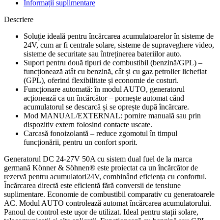
Informații suplimentare
Descriere
Soluție ideală pentru încărcarea acumulatoarelor în sisteme de
24V, cum ar fi centrale solare, sisteme de supraveghere video,
sisteme de securitate sau întreținerea bateriilor auto.
Suport pentru două tipuri de combustibil (benzină/GPL) –
funcționează atât cu benzină, cât și cu gaz petrolier lichefiat
(GPL), oferind flexibilitate și economie de costuri.
Funcționare automată: în modul AUTO, generatorul
acționează ca un încărcător – pornește automat când
acumulatorul se descarcă și se oprește după încărcare.
Mod MANUAL/EXTERNAL: pornire manuală sau prin
dispozitiv extern folosind contacte uscate.
Carcasă fonoizolantă – reduce zgomotul în timpul
funcționării, pentru un confort sporit.
Generatorul DC 24-27V 50A cu sistem dual fuel de la marca
germană Könner & Söhnen® este proiectat ca un încărcător de
rezervă pentru acumulatori24V, combinând eficiența cu confortul.
Încărcarea directă este eficientă fără conversii de tensiune
suplimentare. Economie de combustibil comparativ cu generatoarele
AC. Modul AUTO controlează automat încărcarea acumulatorului.
Panoul de control este ușor de utilizat. Ideal pentru stații solare,