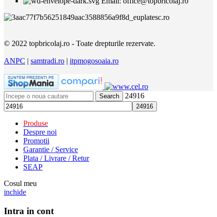
Email: office@topbricolaj.ro
© 2022 topbricolaj.ro - Toate drepturile rezervate.
ANPC
|
samtradi.ro
|
itpmogosoaia.ro
24916
Search
Produse
Despre noi
Promotii
Garantie / Service
Plata / Livrare / Retur
SEAP
Cosul meu
inchide
Intra in cont