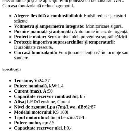
telecomunicații și alte aplicații. Funcționează cu benzină sau GPL.
Carcasa fonoizolantă reduce zgomotul.
Alegere flexibilă a combustibilului:
Emisii reduse și costuri
scăzute.
Voltmetru și ampermetru integrate:
Monitorizare sigură.
Pornire manuală și automată:
Autonomie în caz de urgență.
Protecție motor:
Senzor nivel ulei, prevenirea supraîncălzirii.
Protecție împotriva suprasarcinilor și temperaturii:
Durabilitate crescută.
Carcasă fonoizolantă:
Funcționare silențioasă în locuințe sau
șantiere.
Specificații
Tensiune, V:
24-27
Putere nominală, kW:
1.4
Curent (max), A:
50
Capacitate rezervor combustibil, l:
5
Afișaj LED:
Tensiune, Curent
Nivel de zgomot Lpa (7m)/Lwa, dB:
62/87
Modelul motorului:
KS 100i
Tipul motorului:
4 timpi benzină/GPL
Putere motor, cp:
2.5
Capacitate rezervor ulei, l:
0.4