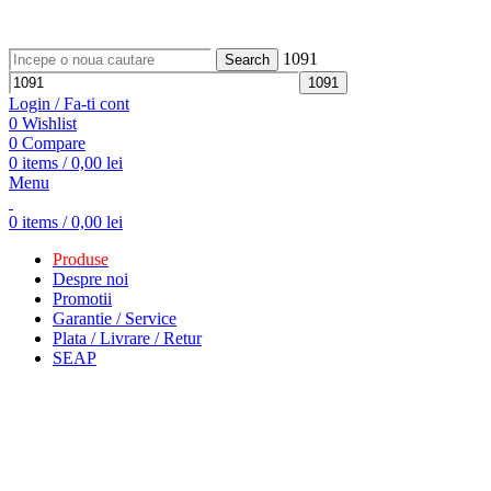
ADD ANYTHING HERE OR JUST REMOVE IT…
1091
Search
Login / Fa-ti cont
0
Wishlist
0
Compare
0
items
/
0,00
lei
Menu
0
items
/
0,00
lei
Produse
Despre noi
Promotii
Garantie / Service
Plata / Livrare / Retur
SEAP
Fara stoc