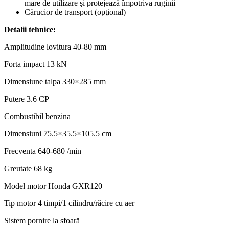
mare de utilizare şi protejează împotriva ruginii
Cărucior de transport (opţional)
Detalii tehnice:
Amplitudine lovitura 40-80 mm
Forta impact 13 kN
Dimensiune talpa 330×285 mm
Putere 3.6 CP
Combustibil benzina
Dimensiuni 75.5×35.5×105.5 cm
Frecventa 640-680 /min
Greutate 68 kg
Model motor Honda GXR120
Tip motor 4 timpi/1 cilindru/răcire cu aer
Sistem pornire la sfoară