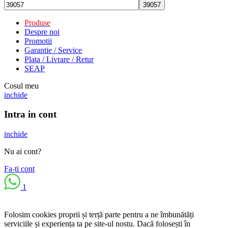
Produse
Despre noi
Promotii
Garantie / Service
Plata / Livrare / Retur
SEAP
Cosul meu
inchide
Intra in cont
inchide
Nu ai cont?
Fa-ti cont
1
Folosim cookies proprii și terță parte pentru a ne îmbunătăți
serviciile și experiența ta pe site-ul nostu. Dacă folosești în