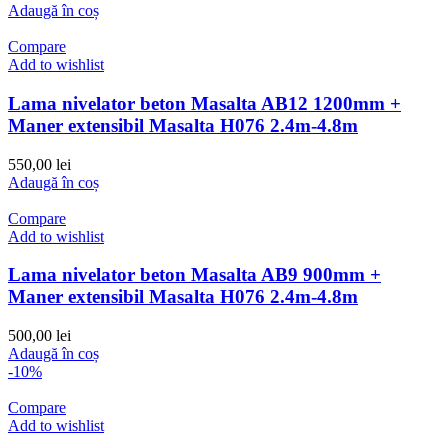
inițial
curent
Adaugă în coș
a
este:
fost:
8.150,00 lei.
Compare
8.549,00 lei.
Add to wishlist
Lama nivelator beton Masalta AB12 1200mm +
Maner extensibil Masalta H076 2.4m-4.8m
550,00
lei
Adaugă în coș
Compare
Add to wishlist
Lama nivelator beton Masalta AB9 900mm +
Maner extensibil Masalta H076 2.4m-4.8m
500,00
lei
Adaugă în coș
-10%
Compare
Add to wishlist