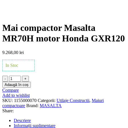
Click to enlarge
Mai compactor Masalta
MR70H motor Honda GXR120
9.268,00
lei
In Stoc
Cantitate
Mai
Adaugă în coș
compactor
Compare
Masalta
Add to wishlist
MR70H
SKU:
1155000070
Categorii:
Utilaje Constructii
,
Maiuri
motor
compactoare
Brand:
MASALTA
Honda
Share:
GXR120
Descriere
Informații suplimentare