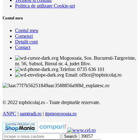
Termeni si conditii
Politica de utilizare Cookie-uri
Contul meu
Contul meu
Comenzi
Detalii cont
Contact
Mogosoaia, Sos. Bucuresti-Targoviste,
nr. 56, Subsol, Biroul nr. 4, judet Ilfov.
Telefon: 0735 636 101
Email: office@topbricolaj.ro
© 2022 topbricolaj.ro - Toate drepturile rezervate.
ANPC
|
samtradi.ro
|
itpmogosoaia.ro
39057
Search