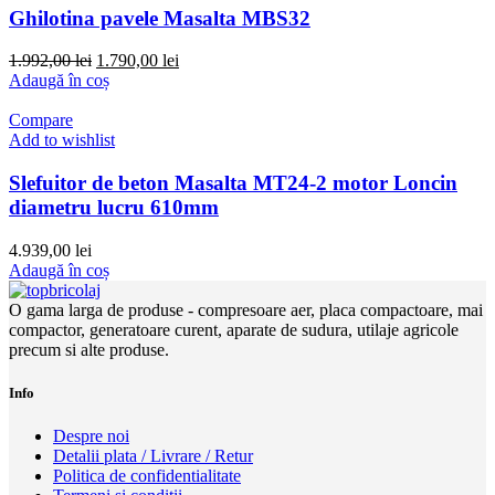
Ghilotina pavele Masalta MBS32
Prețul
Prețul
1.992,00
lei
1.790,00
lei
inițial
curent
Adaugă în coș
a
este:
fost:
1.790,00 lei.
Compare
1.992,00 lei.
Add to wishlist
Slefuitor de beton Masalta MT24-2 motor Loncin
diametru lucru 610mm
4.939,00
lei
Adaugă în coș
O gama larga de produse - compresoare aer, placa compactoare, mai
compactor, generatoare curent, aparate de sudura, utilaje agricole
precum si alte produse.
Info
Despre noi
Detalii plata / Livrare / Retur
Politica de confidentialitate