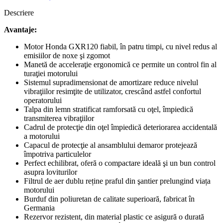
Descriere
Avantaje:
Motor Honda GXR120 fiabil, în patru timpi, cu nivel redus al
emisiilor de noxe şi zgomot
Manetă de acceleraţie ergonomică ce permite un control fin al
turaţiei motorului
Sistemul supradimensionat de amortizare reduce nivelul
vibraţiilor resimţite de utilizator, crescând astfel confortul
operatorului
Talpa din lemn stratificat ramforsată cu oţel, împiedică
transmiterea vibraţiilor
Cadrul de protecţie din oţel împiedică deteriorarea accidentală
a motorului
Capacul de protecţie al ansamblului demaror protejează
împotriva particulelor
Perfect echilibrat, oferă o compactare ideală şi un bun control
asupra loviturilor
Filtrul de aer dublu reține praful din şantier prelungind viața
motorului
Burduf din poliuretan de calitate superioară, fabricat în
Germania
Rezervor rezistent, din material plastic ce asigură o durată