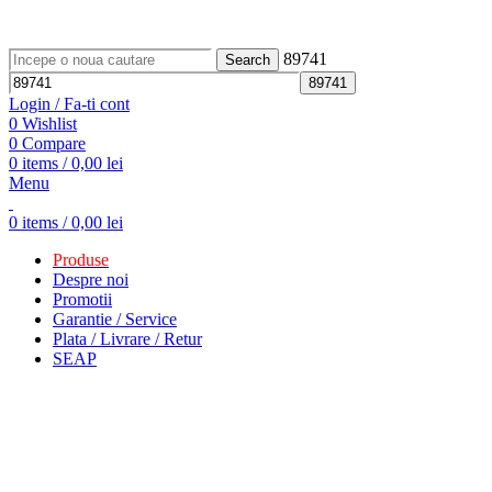
ADD ANYTHING HERE OR JUST REMOVE IT…
89741
Search
Login / Fa-ti cont
0
Wishlist
0
Compare
0
items
/
0,00
lei
Menu
0
items
/
0,00
lei
Produse
Despre noi
Promotii
Garantie / Service
Plata / Livrare / Retur
SEAP