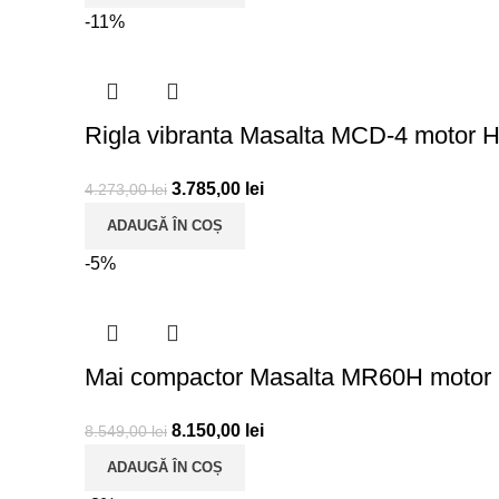
-11%
Rigla vibranta Masalta MCD-4 motor
3.785,00
lei
4.273,00
lei
ADAUGĂ ÎN COȘ
-5%
Mai compactor Masalta MR60H moto
8.150,00
lei
8.549,00
lei
ADAUGĂ ÎN COȘ