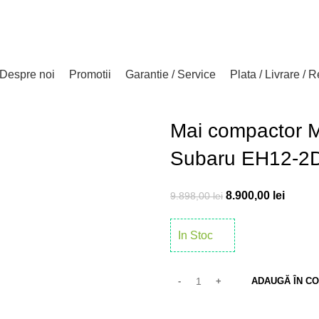
Despre noi
Promotii
Garantie / Service
Plata / Livrare / R
Mai compactor 
Subaru EH12-2
8.900,00
lei
9.898,00
lei
In Stoc
ADAUGĂ ÎN C