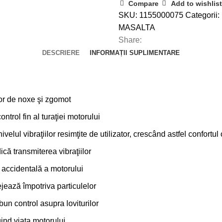
Compare
Add to wishlist
SKU:
1155000075
Categorii:
MASALTA
Share:
DESCRIERE
INFORMAȚII SUPLIMENTARE
ilor de noxe şi zgomot
trol fin al turaţiei motorului
ul vibraţiilor resimţite de utilizator, crescând astfel confortul
ică transmiterea vibraţiilor
a accidentală a motorului
jează împotriva particulelor
bun control asupra loviturilor
gind viața motorului