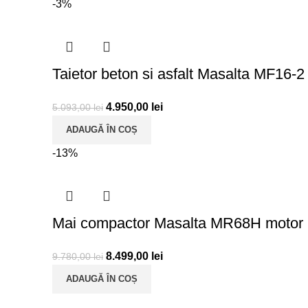
-3%
Taietor beton si asfalt Masalta MF16-2
4.950,00
lei
5.093,00
lei
ADAUGĂ ÎN COȘ
-13%
Mai compactor Masalta MR68H moto
8.499,00
lei
9.780,00
lei
ADAUGĂ ÎN COȘ