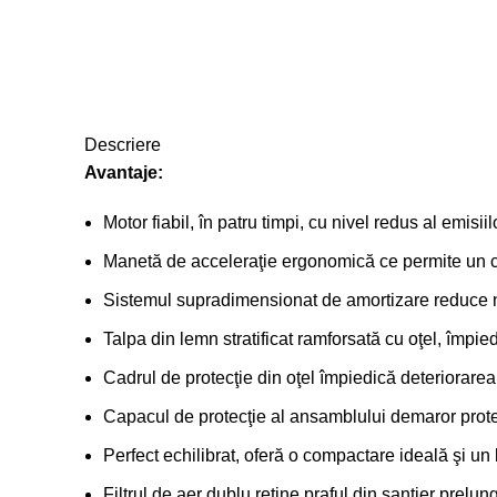
Descriere
Avantaje:
Motor fiabil, în patru timpi, cu nivel redus al emisi
Manetă de acceleraţie ergonomică ce permite un con
Sistemul supradimensionat de amortizare reduce nivel
Talpa din lemn stratificat ramforsată cu oţel, împied
Cadrul de protecţie din oţel împiedică deteriorare
Capacul de protecţie al ansamblului demaror prote
Perfect echilibrat, oferă o compactare ideală şi un 
Filtrul de aer dublu reține praful din şantier prelun