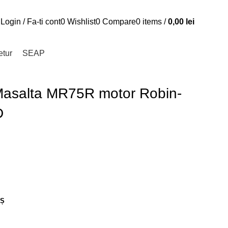
Login / Fa-ti cont
0
Wishlist
0
Compare
0
items
/
0,00
lei
etur
SEAP
Masalta MR75R motor Robin-
D
OȘ