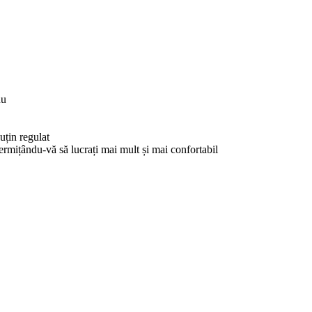
ău
uțin regulat
permițându-vă să lucrați mai mult și mai confortabil