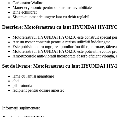
Carburator
Walbro
Maner ergonomic pentru o buna manevrabilitate
Bine echilibrat
Sistem automat de ungere lant cu debit reglabil
Descriere: Motoferastrau cu lant HYUNDAI HY-HY
Motoferăstrăul HYUNDAI HYC4216 este construit special pentru 
Are un motor construit pentru a rezista utilizării îndelungate
Este potrivit pentru îngrijirea pomilor fructiferi, curmare, tăierea
Motoferăstrăul HYUNDAI HYC4216 este potrivit nevoilor proprieta
Amortizoarele anti-vibratii incorporate absorb eficient vibrația,
Set de livrare: Motoferastrau cu lant HYUNDAI H
lama cu lant si aparatoare
chei
pila rotunda
recipient pentru dozare amestec
Informații suplimentare