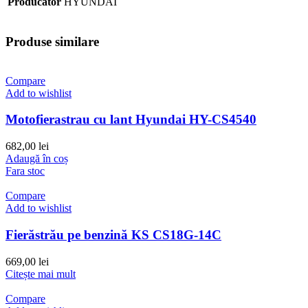
Producator
HYUNDAI
Produse similare
Compare
Add to wishlist
Motofierastrau cu lant Hyundai HY-CS4540
682,00
lei
Adaugă în coș
Fara stoc
Compare
Add to wishlist
Fierăstrău pe benzină KS CS18G-14C
669,00
lei
Citește mai mult
Compare