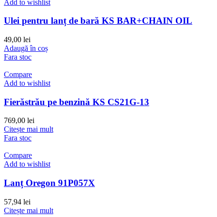
Add to wishlist
Ulei pentru lanț de bară KS BAR+CHAIN OIL
49,00
lei
Adaugă în coș
Fara stoc
Compare
Add to wishlist
Fierăstrău pe benzină KS CS21G-13
769,00
lei
Citește mai mult
Fara stoc
Compare
Add to wishlist
Lanț Oregon 91P057X
57,94
lei
Citește mai mult