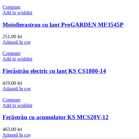
Compare
Add to wishlist
Motofierastrau cu lant ProGARDEN MF3545P
251,00
lei
Adaugă în coș
Compare
Add to wishlist
Fierăstrău electric cu lanț KS CS1800-14
419,00
lei
Adaugă în coș
Compare
Add to wishlist
Ferăstrău cu acumulator KS MCS20V-12
463,00
lei
Adaugă în coș