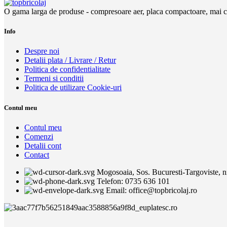
O gama larga de produse - compresoare aer, placa compactoare, mai com
Info
Despre noi
Detalii plata / Livrare / Retur
Politica de confidentialitate
Termeni si conditii
Politica de utilizare Cookie-uri
Contul meu
Contul meu
Comenzi
Detalii cont
Contact
Mogosoaia, Sos. Bucuresti-Targoviste, nr.
Telefon: 0735 636 101
Email: office@topbricolaj.ro