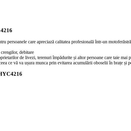
C4216
persoanele care apreciază calitatea profesională într-un motoferăstr
 crengilor, debitare
rilor de livezi, terenuri împădurite și altor persoane care taie mai p
 ceea ce vă va ușura munca prin evitarea acumulării oboselii în brațe și 
Y-HYC4216