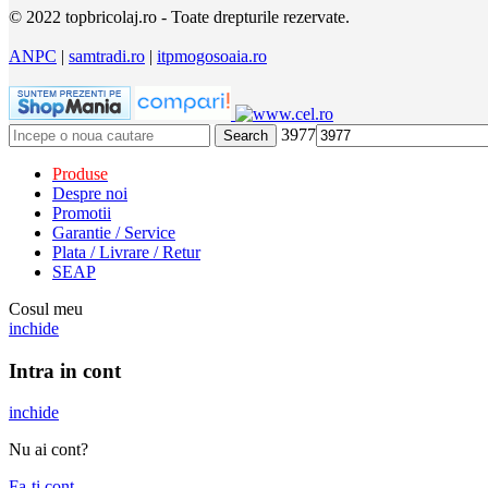
© 2022 topbricolaj.ro - Toate drepturile rezervate.
ANPC
|
samtradi.ro
|
itpmogosoaia.ro
3977
Search
Produse
Despre noi
Promotii
Garantie / Service
Plata / Livrare / Retur
SEAP
Cosul meu
inchide
Intra in cont
inchide
Nu ai cont?
Fa-ti cont