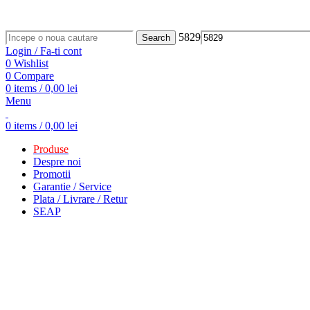
ADD ANYTHING HERE OR JUST REMOVE IT…
5829
Search
Login / Fa-ti cont
0
Wishlist
0
Compare
0
items
/
0,00
lei
Menu
0
items
/
0,00
lei
Produse
Despre noi
Promotii
Garantie / Service
Plata / Livrare / Retur
SEAP
Click to enlarge