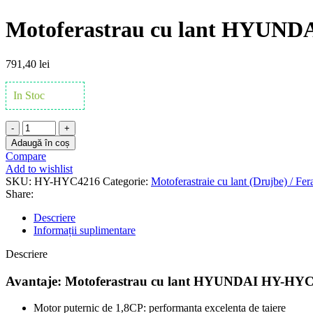
Motoferastrau cu lant HYUND
791,40
lei
In Stoc
Cantitate
Motoferastrau
Adaugă în coș
cu
Compare
lant
Add to wishlist
HYUNDAI
SKU:
HY-HYC4216
Categorie:
Motoferastraie cu lant (Drujbe) / Fera
HY-
Share:
HYC4216
1,8
Descriere
CP
Informații suplimentare
Descriere
Avantaje: Motoferastrau cu lant HYUNDAI HY-HY
Motor puternic de 1,8CP: performanta excelenta de taiere