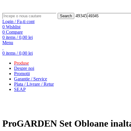
ADD ANYTHING HERE OR JUST REMOVE IT…
49345
Search
Login / Fa-ti cont
0
Wishlist
0
Compare
0
items
/
0,00
lei
Menu
0
items
/
0,00
lei
Produse
Despre noi
Promotii
Garantie / Service
Plata / Livrare / Retur
SEAP
Click to enlarge
ProGARDEN Set Obloane inal