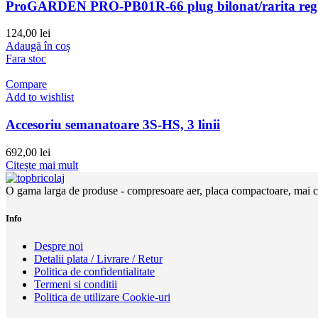
ProGARDEN PRO-PB01R-66 plug bilonat/rarita regla
124,00
lei
Adaugă în coș
Fara stoc
Compare
Add to wishlist
Accesoriu semanatoare 3S-HS, 3 linii
692,00
lei
Citește mai mult
O gama larga de produse - compresoare aer, placa compactoare, mai com
Info
Despre noi
Detalii plata / Livrare / Retur
Politica de confidentialitate
Termeni si conditii
Politica de utilizare Cookie-uri