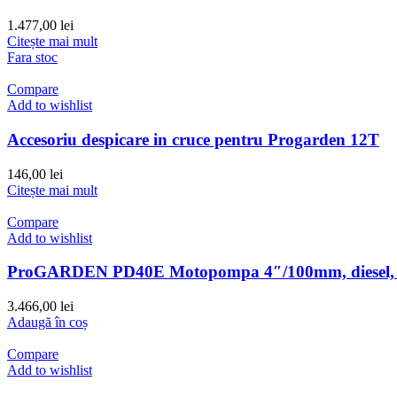
1.477,00
lei
Citește mai mult
Fara stoc
Compare
Add to wishlist
Accesoriu despicare in cruce pentru Progarden 12T
146,00
lei
Citește mai mult
Compare
Add to wishlist
ProGARDEN PD40E Motopompa 4″/100mm, diesel, apa
3.466,00
lei
Adaugă în coș
Compare
Add to wishlist