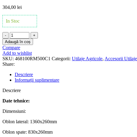
304,00
lei
In Stoc
Cantitate
ProGARDEN
Adaugă în coș
Set
Compare
Obloane
Add to wishlist
inaltare
SKU:
468100RM500C1
Categorii:
Utilaje Agricole
,
Accesorii Utilaj
pentru
Share:
Campo
RM500C
Descriere
Informații suplimentare
Descriere
Date tehnice:
Dimensiuni:
Oblon lateral: 1360x260mm
Oblon spate: 830x260mm