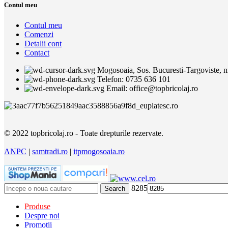
Contul meu
Contul meu
Comenzi
Detalii cont
Contact
Mogosoaia, Sos. Bucuresti-Targoviste, nr.
Telefon: 0735 636 101
Email: office@topbricolaj.ro
© 2022 topbricolaj.ro - Toate drepturile rezervate.
ANPC
|
samtradi.ro
|
itpmogosoaia.ro
8285
Search
Produse
Despre noi
Promotii