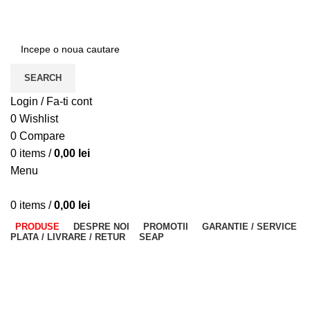
ADD ANYTHING HERE OR JUST REMOVE IT…
SEARCH
Login / Fa-ti cont
0
Wishlist
0
Compare
0
items
/
0,00
lei
Menu
0
items
/
0,00
lei
PRODUSE
DESPRE NOI
PROMOTII
GARANTIE / SERVICE
PLATA / LIVRARE / RETUR
SEAP