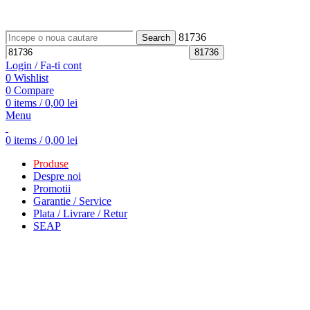
ADD ANYTHING HERE OR JUST REMOVE IT…
81736
Search
Login / Fa-ti cont
0
Wishlist
0
Compare
0
items
/
0,00
lei
Menu
0
items
/
0,00
lei
Produse
Despre noi
Promotii
Garantie / Service
Plata / Livrare / Retur
SEAP
-10%