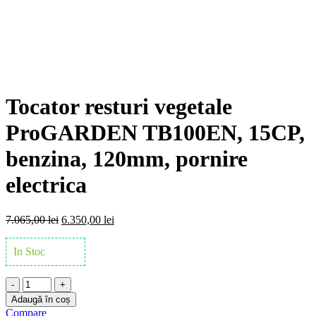
Click to enlarge
Tocator resturi vegetale
ProGARDEN TB100EN, 15CP,
benzina, 120mm, pornire
electrica
Prețul
Prețul
7.065,00
lei
6.350,00
lei
inițial
curent
a
este:
In Stoc
fost:
6.350,00 lei.
7.065,00 lei.
Cantitate
Tocator
Adaugă în coș
resturi
Compare