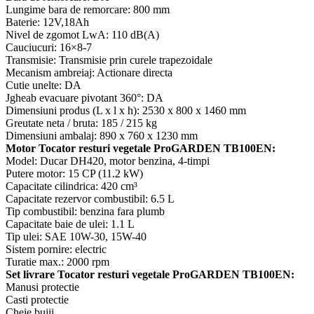
Lungime bara de remorcare: 800 mm
Baterie: 12V,18Ah
Nivel de zgomot LwA: 110 dB(A)
Cauciucuri: 16×8-7
Transmisie: Transmisie prin curele trapezoidale
Mecanism ambreiaj: Actionare directa
Cutie unelte: DA
Jgheab evacuare pivotant 360°: DA
Dimensiuni produs (L x l x h): 2530 x 800 x 1460 mm
Greutate neta / bruta: 185 / 215 kg
Dimensiuni ambalaj: 890 x 760 x 1230 mm
Motor Tocator resturi vegetale ProGARDEN TB100EN:
Model: Ducar DH420, motor benzina, 4-timpi
Putere motor: 15 CP (11.2 kW)
Capacitate cilindrica: 420 cm³
Capacitate rezervor combustibil: 6.5 L
Tip combustibil: benzina fara plumb
Capacitate baie de ulei: 1.1 L
Tip ulei: SAE 10W-30, 15W-40
Sistem pornire: electric
Turatie max.: 2000 rpm
Set livrare Tocator resturi vegetale ProGARDEN TB100EN:
Manusi protectie
Casti protectie
Cheie bujii