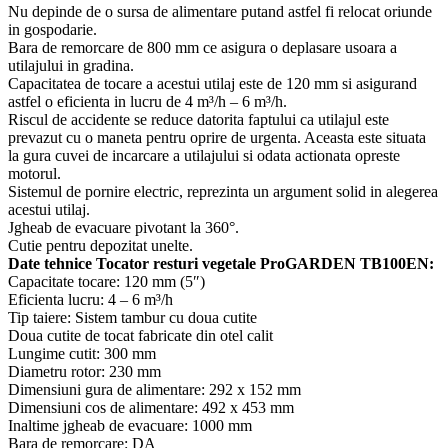
Nu depinde de o sursa de alimentare putand astfel fi relocat oriunde
in gospodarie.
Bara de remorcare de 800 mm ce asigura o deplasare usoara a
utilajului in gradina.
Capacitatea de tocare a acestui utilaj este de 120 mm si asigurand
astfel o eficienta in lucru de 4 m³/h – 6 m³/h.
Riscul de accidente se reduce datorita faptului ca utilajul este
prevazut cu o maneta pentru oprire de urgenta. Aceasta este situata
la gura cuvei de incarcare a utilajului si odata actionata opreste
motorul.
Sistemul de pornire electric, reprezinta un argument solid in alegerea
acestui utilaj.
Jgheab de evacuare pivotant la 360°.
Cutie pentru depozitat unelte.
Date tehnice Tocator resturi vegetale ProGARDEN TB100EN:
Capacitate tocare: 120 mm (5″)
Eficienta lucru: 4 – 6 m³/h
Tip taiere: Sistem tambur cu doua cutite
Doua cutite de tocat fabricate din otel calit
Lungime cutit: 300 mm
Diametru rotor: 230 mm
Dimensiuni gura de alimentare: 292 x 152 mm
Dimensiuni cos de alimentare: 492 x 453 mm
Inaltime jgheab de evacuare: 1000 mm
Bara de remorcare: DA