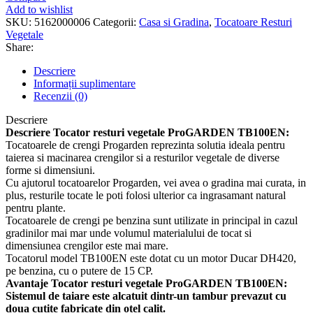
vegetale
Add to wishlist
ProGARDEN
SKU:
5162000006
Categorii:
Casa si Gradina
,
Tocatoare Resturi
TB100EN,
Vegetale
15CP,
Share:
benzina,
120mm,
Descriere
pornire
Informații suplimentare
electrica
Recenzii (0)
Descriere
Descriere Tocator resturi vegetale ProGARDEN TB100EN:
Tocatoarele de crengi Progarden reprezinta solutia ideala pentru
taierea si macinarea crengilor si a resturilor vegetale de diverse
forme si dimensiuni.
Cu ajutorul tocatoarelor Progarden, vei avea o gradina mai curata, in
plus, resturile tocate le poti folosi ulterior ca ingrasamant natural
pentru plante.
Tocatoarele de crengi pe benzina sunt utilizate in principal in cazul
gradinilor mai mar unde volumul materialului de tocat si
dimensiunea crengilor este mai mare.
Tocatorul model TB100EN este dotat cu un motor Ducar DH420,
pe benzina, cu o putere de 15 CP.
Avantaje Tocator resturi vegetale ProGARDEN TB100EN:
Sistemul de taiare este alcatuit dintr-un tambur prevazut cu
doua cutite fabricate din otel calit.