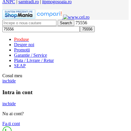
ANPC
|
samtradi.ro
|
itpmogosoaia.ro
75556
Search
Produse
Despre noi
Promotii
Garantie / Service
Plata / Livrare / Retur
SEAP
Cosul meu
inchide
Intra in cont
inchide
Nu ai cont?
Fa-ti cont