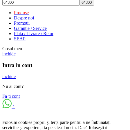
Produse
Despre noi
Promotii
Garantie / Service
Plata / Livrare / Retur
SEAP
Cosul meu
inchide
Intra in cont
inchide
Nu ai cont?
Fa-ti cont
1
Folosim cookies proprii și terță parte pentru a ne îmbunătăți
serviciile și experiența ta pe site-ul nostu. Dacă folosești în