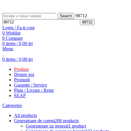
ADD ANYTHING HERE OR JUST REMOVE IT…
98712
Search
Login / Fa-ti cont
0
Wishlist
0
Compare
0
items
/
0,00
lei
Menu
0
items
/
0,00
lei
Produse
Despre noi
Promotii
Garantie / Service
Plata / Livrare / Retur
SEAP
Categories
All
products
Generatoare de curent
208 products
Generatoare uz general
1 product