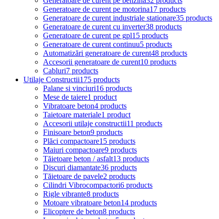
Generatoare de curent pe benzină
32 products
Generatoare de curent pe motorina
17 products
Generatoare de curent industriale stationare
35 products
Generatoare de curent cu inverter
38 products
Generatoare de curent pe gpl
15 products
Generatoare de curent continuu
5 products
Automatizări generatoare de curent
48 products
Accesorii generatoare de curent
10 products
Cabluri
7 products
Utilaje Constructii
175 products
Palane si vinciuri
16 products
Mese de taiere
1 product
Vibratoare beton
4 products
Taietoare materiale
1 product
Accesorii utilaje constructii
11 products
Finisoare beton
9 products
Plăci compactoare
15 products
Maiuri compactoare
9 products
Tăietoare beton / asfalt
13 products
Discuri diamantate
36 products
Tăietoare de pavele
2 products
Cilindri Vibrocompactori
6 products
Rigle vibrante
8 products
Motoare vibratoare beton
14 products
Elicoptere de beton
8 products