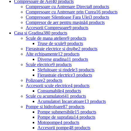
Compresoare de Aer
40 products
Compresoare cu Antrenare Directa
8 products
Compresoare cu Antrenare prin Curea
16 products
Compresoare Silentioase Fara Ulei
3 products
Compresor de aer pentru mașină
4 products
Accesorii Compresoare
9 products
Casa si Gradina
380 products
Scule de mana ateliere
9 products
Truse de scule
9 products
Fierastraie electrice si drujbe
2 products
Alte echipamente
12 products
Diverse gradina
11 products
Scule electrice
9 products
Slefuitoare si rindele
3 products
Fierastraie electrice
3 products
Polizoare
2 products
Accesorii scule electrice
4 products
Consumabile
4 products
Scule cu acumulatori
41 products
Acumulatori Incarcatoare
13 products
Pompe si hidrofoare
87 products
Pompe submersibile
15 products
Pompe de suprafata
14 products
Motopompe
4 products
Accesorii pompe
48 products