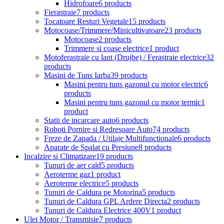
Hidrofoare
6 products
Fierastraie
7 products
Tocatoare Resturi Vegetale
15 products
Motocoase/Trimmere/Minicultivatoare
23 products
Motocoase
2 products
Trimmere si coase electrice
1 product
Motoferastraie cu lant (Drujbe) / Ferastraie electrice
32
products
Masini de Tuns Iarba
39 products
Masini pentru tuns gazonul cu motor electric
6
products
Masini pentru tuns gazonul cu motor termic
1
product
Statii de incarcare auto
6 products
Roboti Pornire si Redresoare Auto
74 products
Freze de Zapada / Utilaje Multifunctionale
6 products
Aparate de Spalat cu Presiune
8 products
Incalzire si Climatizare
19 products
Tunuri de aer cald
5 products
Aeroterme gaz
1 product
Aeroterme electrice
5 products
Tunuri de Caldura pe Motorina
5 products
Tunuri de Caldura GPL Ardere Directa
2 products
Tunuri de Caldura Electrice 400V
1 product
Ulei Motor / Transmisie
7 products