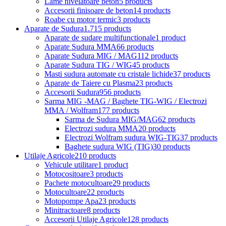
Lame nivelatoare beton
5 products
Accesorii finisoare de beton
14 products
Roabe cu motor termic
3 products
Aparate de Sudura
1.715 products
Aparate de sudare multifunctionale
1 product
Aparate Sudura MMA
66 products
Aparate Sudura MIG / MAG
112 products
Aparate Sudura TIG / WIG
45 products
Masti sudura automate cu cristale lichide
37 products
Aparate de Taiere cu Plasma
23 products
Accesorii Sudura
956 products
Sarma MIG -MAG / Baghete TIG-WIG / Electrozi
MMA / Wolfram
177 products
Sarma de Sudura MIG/MAG
62 products
Electrozi sudura MMA
20 products
Electrozi Wolfram sudura WIG-TIG
37 products
Baghete sudura WIG (TIG)
30 products
Utilaje Agricole
210 products
Vehicule utilitare
1 product
Motocositoare
3 products
Pachete motocultoare
29 products
Motocultoare
22 products
Motopompe Apa
23 products
Minitractoare
8 products
Accesorii Utilaje Agricole
128 products