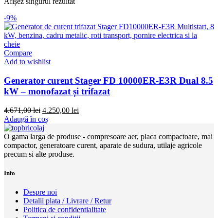
Afișez singurul rezultat
-9%
Compare
Add to wishlist
Generator curent Stager FD 10000ER-E3R Dual 8.5
kW – monofazat și trifazat
Prețul
Prețul
4.671,00
lei
4.250,00
lei
inițial
curent
Adaugă în coș
a
este:
fost:
4.250,00 lei.
O gama larga de produse - compresoare aer, placa compactoare, mai
4.671,00 lei.
compactor, generatoare curent, aparate de sudura, utilaje agricole
precum si alte produse.
Info
Despre noi
Detalii plata / Livrare / Retur
Politica de confidentialitate