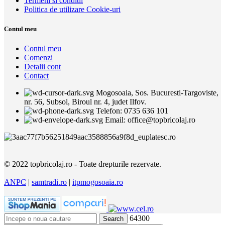
Termeni si conditii
Politica de utilizare Cookie-uri
Contul meu
Contul meu
Comenzi
Detalii cont
Contact
Mogosoaia, Sos. Bucuresti-Targoviste,
nr. 56, Subsol, Biroul nr. 4, judet Ilfov.
Telefon: 0735 636 101
Email: office@topbricolaj.ro
© 2022 topbricolaj.ro - Toate drepturile rezervate.
ANPC
|
samtradi.ro
|
itpmogosoaia.ro
64300
Search