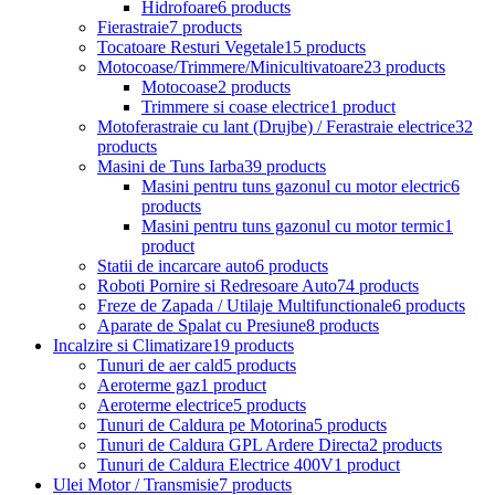
Hidrofoare
6 products
Fierastraie
7 products
Tocatoare Resturi Vegetale
15 products
Motocoase/Trimmere/Minicultivatoare
23 products
Motocoase
2 products
Trimmere si coase electrice
1 product
Motoferastraie cu lant (Drujbe) / Ferastraie electrice
32
products
Masini de Tuns Iarba
39 products
Masini pentru tuns gazonul cu motor electric
6
products
Masini pentru tuns gazonul cu motor termic
1
product
Statii de incarcare auto
6 products
Roboti Pornire si Redresoare Auto
74 products
Freze de Zapada / Utilaje Multifunctionale
6 products
Aparate de Spalat cu Presiune
8 products
Incalzire si Climatizare
19 products
Tunuri de aer cald
5 products
Aeroterme gaz
1 product
Aeroterme electrice
5 products
Tunuri de Caldura pe Motorina
5 products
Tunuri de Caldura GPL Ardere Directa
2 products
Tunuri de Caldura Electrice 400V
1 product
Ulei Motor / Transmisie
7 products