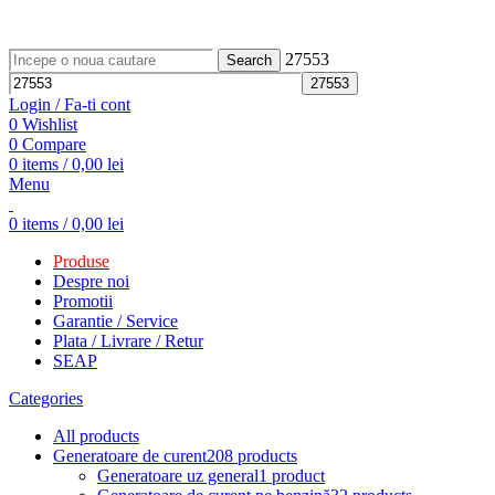
ADD ANYTHING HERE OR JUST REMOVE IT…
27553
Search
Login / Fa-ti cont
0
Wishlist
0
Compare
0
items
/
0,00
lei
Menu
0
items
/
0,00
lei
Produse
Despre noi
Promotii
Garantie / Service
Plata / Livrare / Retur
SEAP
Categories
All
products
Generatoare de curent
208 products
Generatoare uz general
1 product