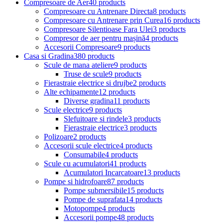
Compresoare de Aer
40 products
Compresoare cu Antrenare Directa
8 products
Compresoare cu Antrenare prin Curea
16 products
Compresoare Silentioase Fara Ulei
3 products
Compresor de aer pentru mașină
4 products
Accesorii Compresoare
9 products
Casa si Gradina
380 products
Scule de mana ateliere
9 products
Truse de scule
9 products
Fierastraie electrice si drujbe
2 products
Alte echipamente
12 products
Diverse gradina
11 products
Scule electrice
9 products
Slefuitoare si rindele
3 products
Fierastraie electrice
3 products
Polizoare
2 products
Accesorii scule electrice
4 products
Consumabile
4 products
Scule cu acumulatori
41 products
Acumulatori Incarcatoare
13 products
Pompe si hidrofoare
87 products
Pompe submersibile
15 products
Pompe de suprafata
14 products
Motopompe
4 products
Accesorii pompe
48 products