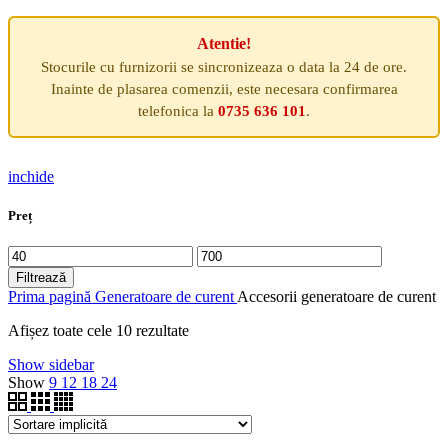
Atentie!
Stocurile cu furnizorii se sincronizeaza o data la 24 de ore.
Inainte de plasarea comenzii, este necesara confirmarea
telefonica la
0735 636 101
.
inchide
Preț
Preț
Preț
minim
maxim
Filtrează
Prima pagină
Generatoare de curent
Accesorii generatoare de curent
Afișez toate cele 10 rezultate
Show sidebar
Show
9
12
18
24