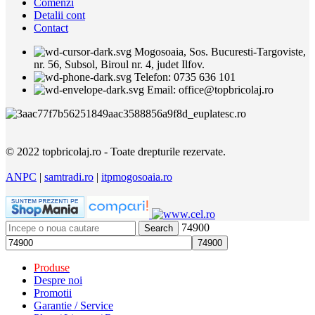
Comenzi
Detalii cont
Contact
Mogosoaia, Sos. Bucuresti-Targoviste,
nr. 56, Subsol, Biroul nr. 4, judet Ilfov.
Telefon: 0735 636 101
Email: office@topbricolaj.ro
© 2022 topbricolaj.ro - Toate drepturile rezervate.
ANPC
|
samtradi.ro
|
itpmogosoaia.ro
74900
Search
Produse
Despre noi
Promotii
Garantie / Service