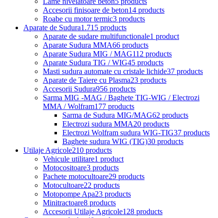
Lame nivelatoare beton
5 products
Accesorii finisoare de beton
14 products
Roabe cu motor termic
3 products
Aparate de Sudura
1.715 products
Aparate de sudare multifunctionale
1 product
Aparate Sudura MMA
66 products
Aparate Sudura MIG / MAG
112 products
Aparate Sudura TIG / WIG
45 products
Masti sudura automate cu cristale lichide
37 products
Aparate de Taiere cu Plasma
23 products
Accesorii Sudura
956 products
Sarma MIG -MAG / Baghete TIG-WIG / Electrozi
MMA / Wolfram
177 products
Sarma de Sudura MIG/MAG
62 products
Electrozi sudura MMA
20 products
Electrozi Wolfram sudura WIG-TIG
37 products
Baghete sudura WIG (TIG)
30 products
Utilaje Agricole
210 products
Vehicule utilitare
1 product
Motocositoare
3 products
Pachete motocultoare
29 products
Motocultoare
22 products
Motopompe Apa
23 products
Minitractoare
8 products
Accesorii Utilaje Agricole
128 products