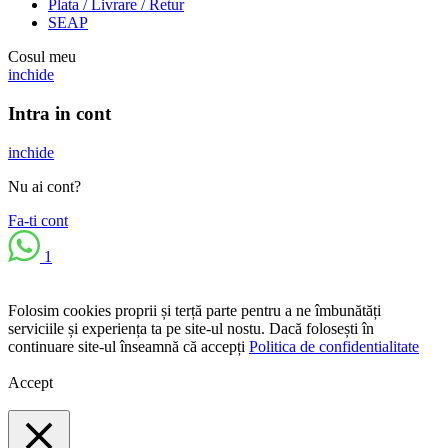
Plata / Livrare / Retur
SEAP
Cosul meu
inchide
Intra in cont
inchide
Nu ai cont?
Fa-ti cont
1
Folosim cookies proprii și terță parte pentru a ne îmbunătăți
serviciile și experiența ta pe site-ul nostu. Dacă folosești în
continuare site-ul înseamnă că accepți
Politica de confidentialitate
Accept