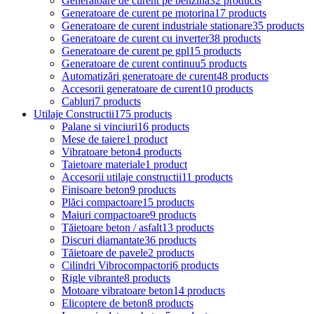
Generatoare de curent pe benzină
32 products
Generatoare de curent pe motorina
17 products
Generatoare de curent industriale stationare
35 products
Generatoare de curent cu inverter
38 products
Generatoare de curent pe gpl
15 products
Generatoare de curent continuu
5 products
Automatizări generatoare de curent
48 products
Accesorii generatoare de curent
10 products
Cabluri
7 products
Utilaje Constructii
175 products
Palane si vinciuri
16 products
Mese de taiere
1 product
Vibratoare beton
4 products
Taietoare materiale
1 product
Accesorii utilaje constructii
11 products
Finisoare beton
9 products
Plăci compactoare
15 products
Maiuri compactoare
9 products
Tăietoare beton / asfalt
13 products
Discuri diamantate
36 products
Tăietoare de pavele
2 products
Cilindri Vibrocompactori
6 products
Rigle vibrante
8 products
Motoare vibratoare beton
14 products
Elicoptere de beton
8 products