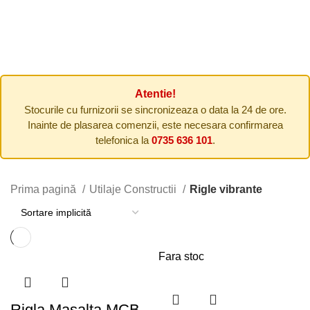
UTILAJE AGRICOLE
210 PRODUCTS
COMPRESOARE DE AER
40 PRODUCTS
CASA SI GRADINA
380 PRODUCTS
INCALZIRE SI CLIMATIZARE
19 PRODUCTS
ULEI MOTOR / TRANSMISIE
7 PRODUCTS
Atentie!
Stocurile cu furnizorii se sincronizeaza o data la 24 de ore.
Inainte de plasarea comenzii, este necesara confirmarea
telefonica la
0735 636 101
.
Prima pagină
Utilaje Constructii
Rigle vibrante
Fara stoc
Rigla Masalta MCB-