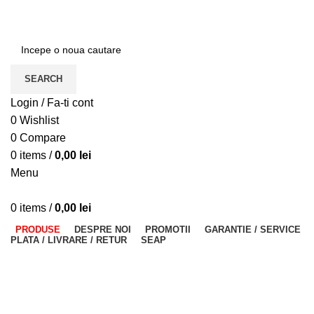
ADD ANYTHING HERE OR JUST REMOVE IT…
SEARCH
Login / Fa-ti cont
0
Wishlist
0
Compare
0
items
/
0,00
lei
Menu
0
items
/
0,00
lei
PRODUSE
DESPRE NOI
PROMOTII
GARANTIE / SERVICE
PLATA / LIVRARE / RETUR
SEAP
Categories
ALL
PRODUCTS
GENERATOARE DE CURENT
208 PRODUCTS
UTILAJE CONSTRUCTII
175 PRODUCTS
APARATE DE SUDURA
1.715 PRODUCTS