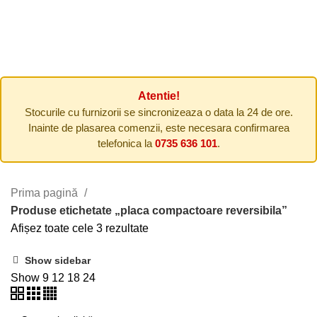
UTILAJE AGRICOLE
210 PRODUCTS
COMPRESOARE DE AER
40 PRODUCTS
CASA SI GRADINA
316 PRODUCTS
INCALZIRE SI CLIMATIZARE
19 PRODUCTS
ULEI MOTOR / TRANSMISIE
7 PRODUCTS
Atentie!
Stocurile cu furnizorii se sincronizeaza o data la 24 de ore.
Inainte de plasarea comenzii, este necesara confirmarea
telefonica la
0735 636 101
.
Prima pagină
Produse etichetate „placa compactoare reversibila”
Afișez toate cele 3 rezultate
Show sidebar
Show
9
12
18
24