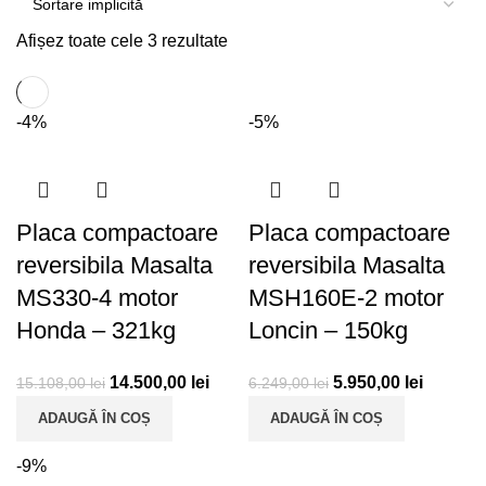
Afișez toate cele 3 rezultate
-4%
-5%
Placa compactoare
Placa compactoare
reversibila Masalta
reversibila Masalta
MS330-4 motor
MSH160E-2 motor
Honda – 321kg
Loncin – 150kg
14.500,00
lei
5.950,00
lei
15.108,00
lei
6.249,00
lei
ADAUGĂ ÎN COȘ
ADAUGĂ ÎN COȘ
-9%