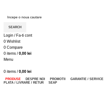
ADD ANYTHING HERE OR JUST REMOVE IT…
SEARCH
Login / Fa-ti cont
0
Wishlist
0
Compare
0
items
/
0,00
lei
Menu
0
items
/
0,00
lei
PRODUSE
DESPRE NOI
PROMOTII
GARANTIE / SERVICE
PLATA / LIVRARE / RETUR
SEAP
Categories
ALL
PRODUCTS
GENERATOARE DE CURENT
208 PRODUCTS
UTILAJE CONSTRUCTII
175 PRODUCTS
APARATE DE SUDURA
376 PRODUCTS