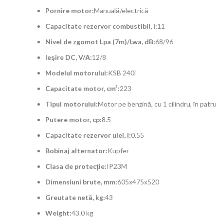
Pornire motor:
Manuală/electrică
Capacitate rezervor combustibil, l:
11
Nivel de zgomot Lpa (7m)/Lwa, dB:
68/96
Ieşire DC, V/А:
12/8
Modelul motorului:
KSB 240i
Capacitate motor, cm³:
223
Tipul motorului:
Motor pe benzină, cu 1 cilindru, în patru 
Putere motor, cp:
8.5
Capacitate rezervor ulei, l:
0.55
Bobinaj alternator:
Kupfer
Clasa de protecție:
IP23M
Dimensiuni brute, mm:
605х475х520
Greutate netă, kg:
43
Weight:
43.0 kg