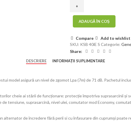
Alternat
ADAUGĂ ÎN COȘ
Compare
Add to wishlist
SKU:
KSB 40iE S
Categorie:
Gener
Share:
DESCRIERE
INFORMAȚII SUPLIMENTARE
cestui model asigură un nivel de zgomot Lpa (7m) de 71 dB. Pachetul inclu
ilor cheie ai stării de funcționare: protecție împotriva suprasarcinii și scu
oare de tensiune, suprasarcină, nivel ulei, comutator mod Economy, comuta
 alternator de încredere fără perii si cu înfasurare din cuprumși poate rez