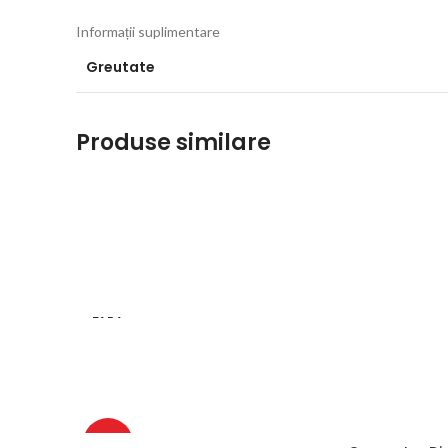
Informații suplimentare
Greutate
Produse similare
FARA
STOC
-10%