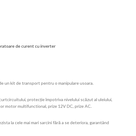
ive:
atoare de curent cu inverter
de un kit de transport pentru o manipulare usoara.
rtcircuitului, protecție împotriva nivelului scăzut al uleiului,
tor motor multifunctional, prize 12V DC, prize AC.
ista la cele mai mari sarcini fără a se deteriora, garantând