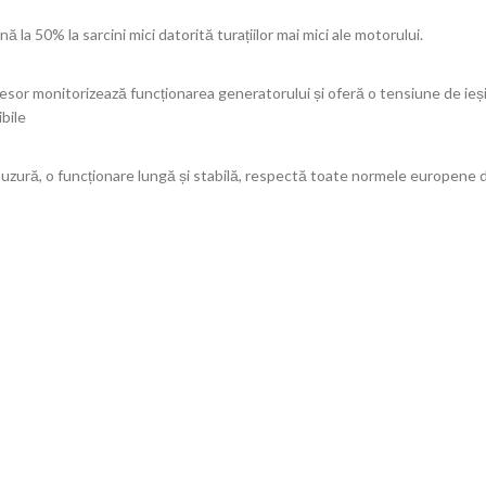
50% la sarcini mici datorită turațiilor mai mici ale motorului.
cesor monitorizează funcționarea generatorului și oferă o tensiune de ie
ibile
 uzură, o funcționare lungă și stabilă, respectă toate normele europene d