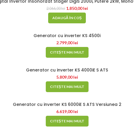
ital Invertor Insonorizat Stager DigiS 2000i, Putere 2kW, Mono
1.850,00
lei
2.066,00
lei
ADAUGĂ ÎN COȘ
Generator cu inverter KS 4500i
2.799,00
lei
CITEȘTE MAI MULT
Generator cu inverter KS 4000iE S ATS
5.809,00
lei
CITEȘTE MAI MULT
Generator cu inverter KS 6000iE S ATS Versiunea 2
6.619,00
lei
CITEȘTE MAI MULT