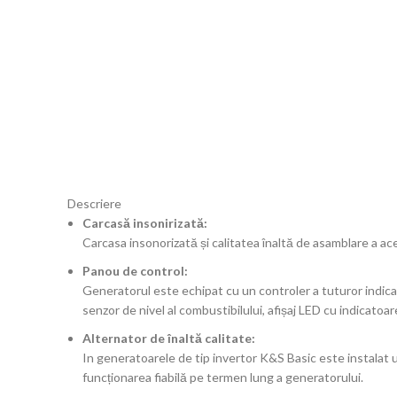
Click to enlarge
Descriere
Carcasă insonirizată:
Carcasa insonorizată și calitatea înaltă de asamblare a a
Panou de control:
Generatorul este echipat cu un controler a tuturor indicator
senzor de nivel al combustibilului, afișaj LED cu indicat
Alternator de înaltă calitate:
In generatoarele de tip invertor K&S Basic este instalat un
funcționarea fiabilă pe termen lung a generatorului.