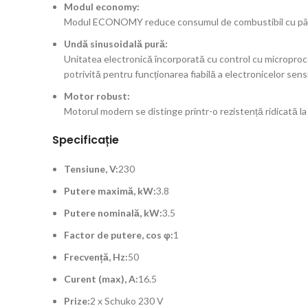
Modul economy:
Modul ECONOMY reduce consumul de combustibil cu până la 
Undă sinusoidală pură:
Unitatea electronică încorporată cu control cu ​​micropro
potrivită pentru funcționarea fiabilă a electronicelor sens
Motor robust:
Motorul modern se distinge printr-o rezistență ridicată la
Specificație
Tensiune, V:
230
Putere maximă, kW:
3.8
Putere nominală, kW:
3.5
Factor de putere, cos φ:
1
Frecvență, Hz:
50
Curent (max), A:
16.5
Prize:
2 x Schuko 230 V