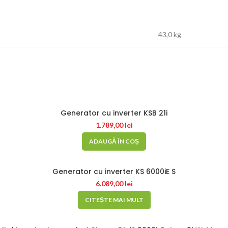
43,0 kg
Generator cu inverter KSB 21i
1.789,00
lei
ADAUGĂ ÎN COȘ
Generator cu inverter KS 6000iE S
6.089,00
lei
CITEȘTE MAI MULT