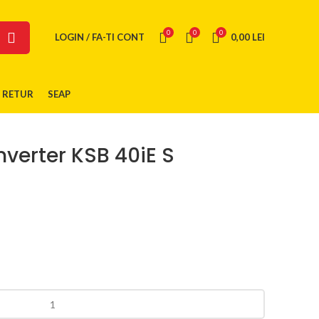
0
0
0
LOGIN / FA-TI CONT
0,00
LEI
/ RETUR
SEAP
nverter KSB 40iE S