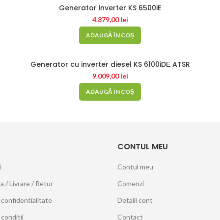
Generator inverter KS 6500iE
4.879,00
lei
ADAUGĂ ÎN COȘ
Generator cu inverter diesel KS 6100iDЕ ATSR
9.009,00
lei
ADAUGĂ ÎN COȘ
CONTUL MEU
i
Contul meu
ta / Livrare / Retur
Comenzi
 confidentialitate
Detalii cont
conditii
Contact