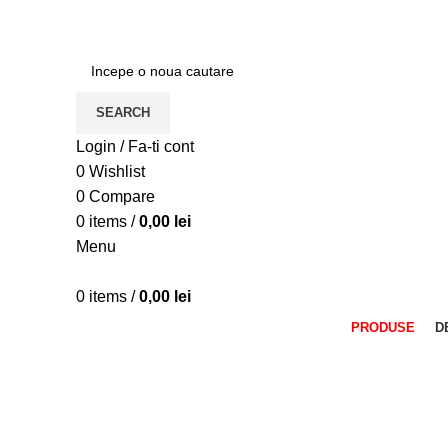
ADD ANYTHING HERE OR JUST REMOVE IT…
SEARCH
Login / Fa-ti cont
0
Wishlist
0
Compare
0
items
/
0,00
lei
Menu
0
items
/
0,00
lei
PRODUSE
D