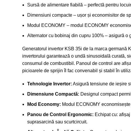
Sursă de alimentare fiabilă – perfectă pentru locui
Dimensiuni compacte – ușor și economisitor de spaț
Modul ECONOMY – modul ECONOMY economisește co
Alternator cu bobinaj din cupru 100% – asigură o ge
Generatorul invertor KSB 35i de la marca germană K
invertorului garantează o undă sinusoidală curată, 
consumul de combustibil. Panoul de control are afișaj
picioarele de sprijin îl fac convenabil și stabil în utiliz
Tehnologie Invertor:
Asigură tensiune de ieșire s
Dimensiune Compactă:
Designul compact permite 
Mod Economy:
Modul ECONOMY economisește combu
Panou de Control Ergonomic:
Echipat cu: afișaj
suprasarcină sau scurtcircuit.