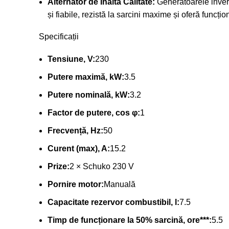
Alternator de Înaltă Calitate:
Generatoarele invert
și fiabile, rezistă la sarcini maxime și oferă funcți
Specificații
Tensiune, V:
230
Putere maximă, kW:
3.5
Putere nominală, kW:
3.2
Factor de putere, cos φ:
1
Frecvență, Hz:
50
Curent (max), A:
15.2
Prize:
2 × Schuko 230 V
Pornire motor:
Manuală
Capacitate rezervor combustibil, l:
7.5
Timp de funcționare la 50% sarcină, ore***:
5.5