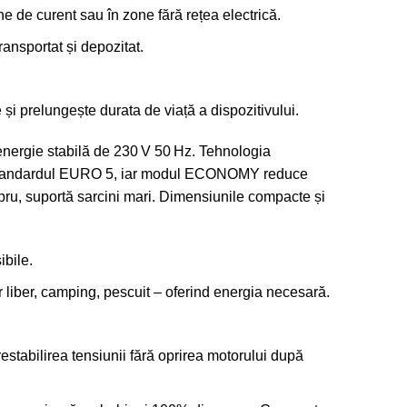
e de curent sau în zone fără rețea electrică.
ansportat și depozitat.
și prelungește durata de viață a dispozitivului.
nergie stabilă de 230 V 50 Hz. Tehnologia
ctă standardul EURO 5, iar modul ECONOMY reduce
upru, suportă sarcini mari. Dimensiunile compacte și
ibile.
r liber, camping, pescuit – oferind energia necesară.
estabilirea tensiunii fără oprirea motorului după