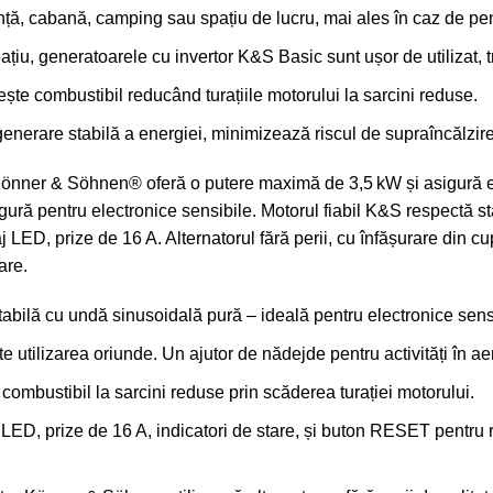
nță, cabană, camping sau spațiu de lucru, mai ales în caz de pen
iu, generatoarele cu invertor K&S Basic sunt ușor de utilizat, tr
mbustibil reducând turațiile motorului la sarcini reduse.
nerare stabilă a energiei, minimizează riscul de supraîncălzire 
önner & Söhnen® oferă o putere maximă de 3,5 kW și asigură e
sigură pentru electronice sensibile. Motorul fiabil K&S respe
 LED, prize de 16 A. Alternatorul fără perii, cu înfășurare din c
are.
tabilă cu undă sinusoidală pură – ideală pentru electronice sens
utilizarea oriunde. Un ajutor de nădejde pentru activități în ae
stibil la sarcini reduse prin scăderea turației motorului.
 LED, prize de 16 A, indicatori de stare, și buton RESET pentru r