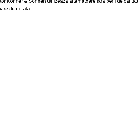
or Könner & Söhnen utilizează alternatoare fără perii de calit
onare de durată.