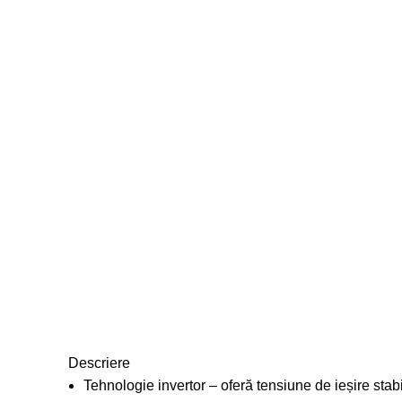
Click to enlarge
Descriere
Tehnologie invertor – oferă tensiune de ieșire sta