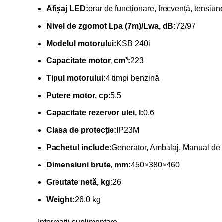
Afișaj LED:
orar de funcționare, frecvență, tensiun
Nivel de zgomot Lpa (7m)/Lwa, dB:
72/97
Modelul motorului:
KSB 240i
Capacitate motor, cm³:
223
Tipul motorului:
4 timpi benzină
Putere motor, cp:
5.5
Capacitate rezervor ulei, l:
0.6
Clasa de protecție:
IP23M
Pachetul include:
Generator, Ambalaj, Manual de 
Dimensiuni brute, mm:
450×380×460
Greutate netă, kg:
26
Weight:
26.0 kg
Informații suplimentare