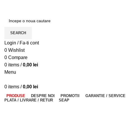
ADD ANYTHING HERE OR JUST REMOVE IT…
SEARCH
Login / Fa-ti cont
0
Wishlist
0
Compare
0
items
/
0,00
lei
Menu
0
items
/
0,00
lei
PRODUSE
DESPRE NOI
PROMOTII
GARANTIE / SERVICE
PLATA / LIVRARE / RETUR
SEAP
Fara stoc