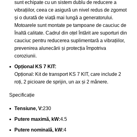
sunt echipate cu un sistem dublu de reducere a
vibrațiilor, ceea ce asigură un nivel redus de zgomot
și o durată de viață mai lungă a generatorului.
Motoarele sunt montate pe tampoane de cauciuc de
înaltă calitate. Cadrul din oțel întărit are suporturi din
cauciuc pentru reducerea suplimentară a vibrațiilor,
prevenirea alunecării și protecția împotriva
coroziunii.
Opțional KS 7 KIT:
Opțional: Kit de transport KS 7 KIT, care include 2
roți, 2 picioare de sprijin, un ax și 2 mânere.
Specificație
Tensiune, V:
230
Putere maximă, kW:
4.5
Putere nominală, kW:
4