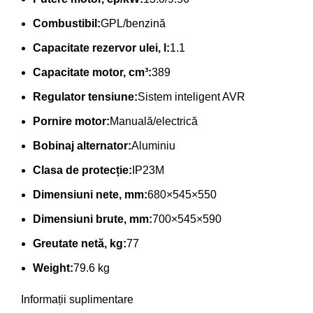
Combustibil:
GPL/benzină
Capacitate rezervor ulei, l:
1.1
Capacitate motor, cm³:
389
Regulator tensiune:
Sistem inteligent AVR
Pornire motor:
Manuală/electrică
Bobinaj alternator:
Aluminiu
Clasa de protecție:
IP23M
Dimensiuni nete, mm:
680×545×550
Dimensiuni brute, mm:
700×545×590
Greutate netă, kg:
77
Weight:
79.6 kg
Informații suplimentare