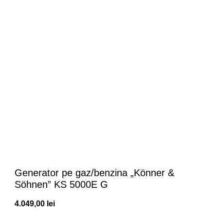
Click to enlarge
Generator pe gaz/benzina „Könner &
Söhnen” KS 5000E G
4.049,00
lei