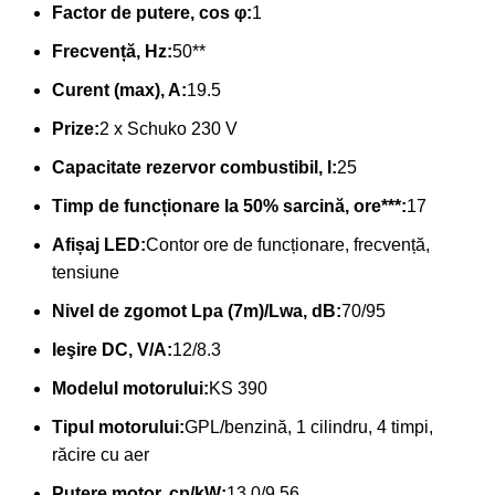
Factor de putere, cos φ:
1
Frecvență, Hz:
50**
Curent (max), A:
19.5
Prize:
2 x Schuko 230 V
Capacitate rezervor combustibil, l:
25
Timp de funcționare la 50% sarcină, ore***:
17
Afișaj LED:
Contor ore de funcționare, frecvență,
tensiune
Nivel de zgomot Lpa (7m)/Lwa, dB:
70/95
Ieşire DC, V/А:
12/8.3
Modelul motorului:
KS 390
Tipul motorului:
GPL/benzină, 1 cilindru, 4 timpi,
răcire cu aer
Putere motor, cp/kW:
13.0/9.56