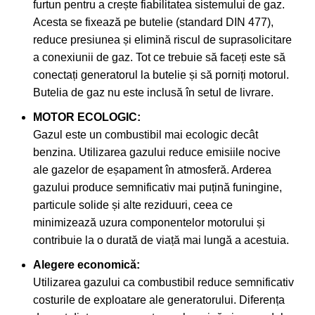
furtun pentru a crește fiabilitatea sistemului de gaz.
Acesta se fixează pe butelie (standard DIN 477),
reduce presiunea și elimină riscul de suprasolicitare
a conexiunii de gaz. Tot ce trebuie să faceți este să
conectați generatorul la butelie și să porniți motorul.
Butelia de gaz nu este inclusă în setul de livrare.
MOTOR ECOLOGIC:
Gazul este un combustibil mai ecologic decât
benzina. Utilizarea gazului reduce emisiile nocive
ale gazelor de eșapament în atmosferă. Arderea
gazului produce semnificativ mai puțină funingine,
particule solide și alte reziduuri, ceea ce
minimizează uzura componentelor motorului și
contribuie la o durată de viață mai lungă a acestuia.
Alegere economică:
Utilizarea gazului ca combustibil reduce semnificativ
costurile de exploatare ale generatorului. Diferența