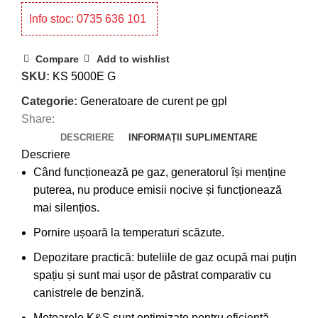
Info stoc: 0735 636 101
Compare
Add to wishlist
SKU:
KS 5000E G
Categorie:
Generatoare de curent pe gpl
Share:
DESCRIERE
INFORMAȚII SUPLIMENTARE
Descriere
Când funcționează pe gaz, generatorul își menține
puterea, nu produce emisii nocive și funcționează
mai silențios.
Pornire ușoară la temperaturi scăzute.
Depozitare practică: buteliile de gaz ocupă mai puțin
spațiu și sunt mai ușor de păstrat comparativ cu
canistrele de benzină.
Motoarele K&S sunt optimizate pentru eficiență,