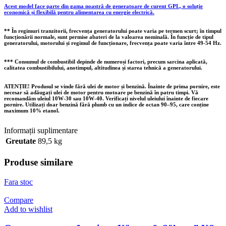
Acest model face parte din gama noastră de generatoare de curent GPL, o soluție
economică și flexibilă pentru alimentarea cu energie electrică.
** În regimuri tranzitorii, frecvența generatorului poate varia pe termen scurt; în timpul
funcționării normale, sunt permise abateri de la valoarea nominală. În funcție de tipul
generatorului, motorului și regimul de funcționare, frecvența poate varia între 49-54 Hz.
*** Consumul de combustibil depinde de numeroși factori, precum sarcina aplicată,
calitatea combustibilului, anotimpul, altitudinea și starea tehnică a generatorului.
ATENȚIE! Produsul se vinde fără ulei de motor și benzină. Înainte de prima pornire, este
necesar să adăugați ulei de motor pentru motoare pe benzină în patru timpi. Vă
recomandăm uleiul 10W-30 sau 10W-40. Verificați nivelul uleiului înainte de fiecare
pornire. Utilizați doar benzină fără plumb cu un indice de octan 90–95, care conține
maximum 10% etanol.
Informații suplimentare
Greutate
89,5 kg
Produse similare
Fara stoc
Compare
Add to wishlist