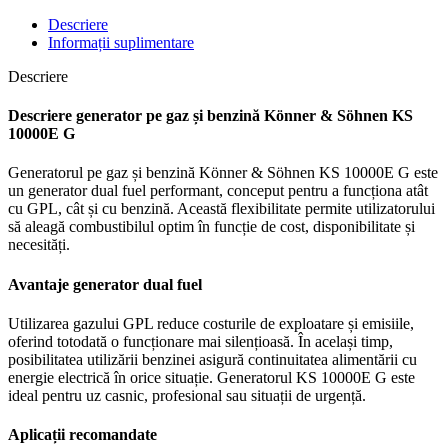
Könner
&
Descriere
Söhnen
Informații suplimentare
KS
10000E
Descriere
G
–
Descriere generator pe gaz și benzină Könner & Söhnen KS
Dual
10000E G
Fuel
Generatorul pe gaz și benzină Könner & Söhnen KS 10000E G este
un generator dual fuel performant, conceput pentru a funcționa atât
cu GPL, cât și cu benzină. Această flexibilitate permite utilizatorului
să aleagă combustibilul optim în funcție de cost, disponibilitate și
necesități.
Avantaje generator dual fuel
Utilizarea gazului GPL reduce costurile de exploatare și emisiile,
oferind totodată o funcționare mai silențioasă. În același timp,
posibilitatea utilizării benzinei asigură continuitatea alimentării cu
energie electrică în orice situație. Generatorul KS 10000E G este
ideal pentru uz casnic, profesional sau situații de urgență.
Aplicații recomandate