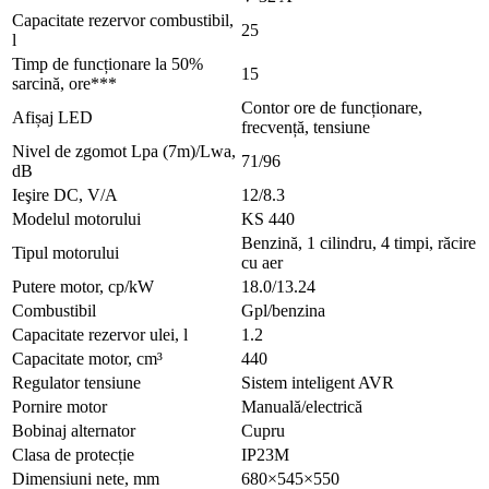
Capacitate rezervor combustibil,
25
l
Timp de funcționare la 50%
15
sarcină, ore***
Contor ore de funcționare,
Afișaj LED
frecvență, tensiune
Nivel de zgomot Lpa (7m)/Lwa,
71/96
dB
Ieşire DC, V/А
12/8.3
Modelul motorului
KS 440
Benzină, 1 cilindru, 4 timpi, răcire
Tipul motorului
cu aer
Putere motor, cp/kW
18.0/13.24
Combustibil
Gpl/benzina
Capacitate rezervor ulei, l
1.2
Capacitate motor, cm³
440
Regulator tensiune
Sistem inteligent AVR
Pornire motor
Manuală/electrică
Bobinaj alternator
Cupru
Clasa de protecție
IP23M
Dimensiuni nete, mm
680×545×550