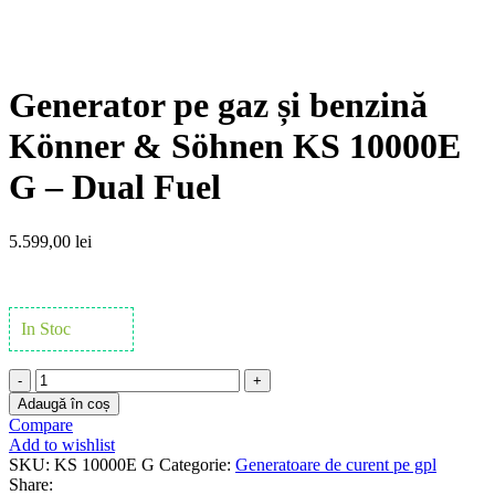
Click to enlarge
Generator pe gaz și benzină
Könner & Söhnen KS 10000E
G – Dual Fuel
5.599,00
lei
In Stoc
Cantitate
Generator
Adaugă în coș
pe
Compare
gaz
Add to wishlist
și
SKU:
KS 10000E G
Categorie:
Generatoare de curent pe gpl
benzină
Share: