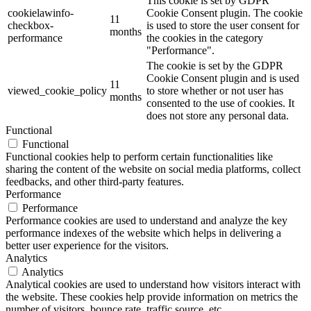
This cookie is set by GDPR
cookielawinfo-
Cookie Consent plugin. The cookie
11
checkbox-
is used to store the user consent for
months
performance
the cookies in the category
"Performance".
The cookie is set by the GDPR
Cookie Consent plugin and is used
11
viewed_cookie_policy
to store whether or not user has
months
consented to the use of cookies. It
does not store any personal data.
Functional
Functional
Functional cookies help to perform certain functionalities like
sharing the content of the website on social media platforms, collect
feedbacks, and other third-party features.
Performance
Performance
Performance cookies are used to understand and analyze the key
performance indexes of the website which helps in delivering a
better user experience for the visitors.
Analytics
Analytics
Analytical cookies are used to understand how visitors interact with
the website. These cookies help provide information on metrics the
number of visitors, bounce rate, traffic source, etc.