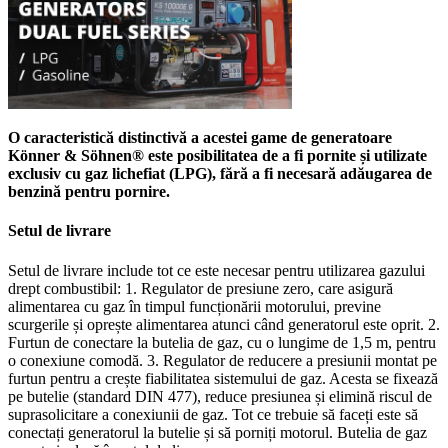
O caracteristică distinctivă a acestei game de generatoare
Könner & Söhnen® este posibilitatea de a fi pornite și utilizate
exclusiv cu gaz lichefiat (LPG), fără a fi necesară adăugarea de
benzină pentru pornire.
Setul de livrare
Setul de livrare include tot ce este necesar pentru utilizarea gazului
drept combustibil: 1. Regulator de presiune zero, care asigură
alimentarea cu gaz în timpul funcționării motorului, previne
scurgerile și oprește alimentarea atunci când generatorul este oprit. 2.
Furtun de conectare la butelia de gaz, cu o lungime de 1,5 m, pentru
o conexiune comodă. 3. Regulator de reducere a presiunii montat pe
furtun pentru a crește fiabilitatea sistemului de gaz. Acesta se fixează
pe butelie (standard DIN 477), reduce presiunea și elimină riscul de
suprasolicitare a conexiunii de gaz. Tot ce trebuie să faceți este să
conectați generatorul la butelie și să porniți motorul. Butelia de gaz