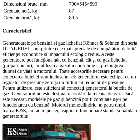
Dimensiuni brute, mm
700×545×590
Greutate netă, kg
87
Greutate brută, kg
89.5
Caracteristici
Generatoarele pe benzină și gaz lichefiat Könner & Söhnen din seria
DUAL FUEL sunt printre cele mai apreciate de cumpărători datorită
eficienței economice și impactului ecologic redus. Aceste
generatoare pot funcționa atât cu benzină, cât și cu gaz lichefiat
(propan-butan), iar utilizarea gazului contribuie la prelungirea
duratei de viață a motorului. Toate accesoriile necesare pentru
conectarea buteliei sunt incluse în set: generatorul este echipat cu un
regulator de presiune zero și un furtun cu reductor de presiune.
Pentru utilizare, este suficient să conectați generatorul la butelia de
gaz. Generatorul nu este destinat racordării la rețeaua de gaz. Dacă
este necesar, modelele pe gaz și benzină pot fi comutate ușor pe
funcționarea cu benzină. Motorul monocilindric, în patru timpi,
marca K&S, cu răcire pe aer, asigură o funcționare stabilă și fiabilă a
generatorului.