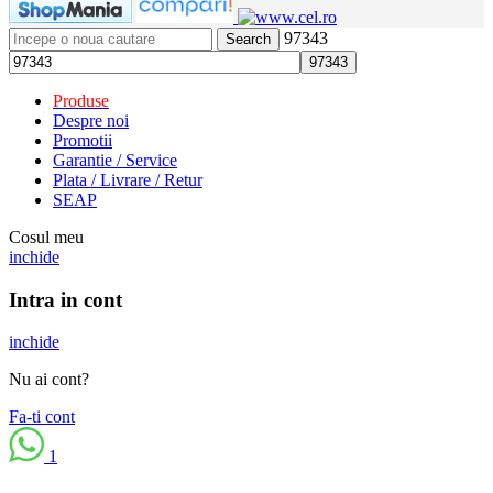
97343
Search
Produse
Despre noi
Promotii
Garantie / Service
Plata / Livrare / Retur
SEAP
Cosul meu
inchide
Intra in cont
inchide
Nu ai cont?
Fa-ti cont
1