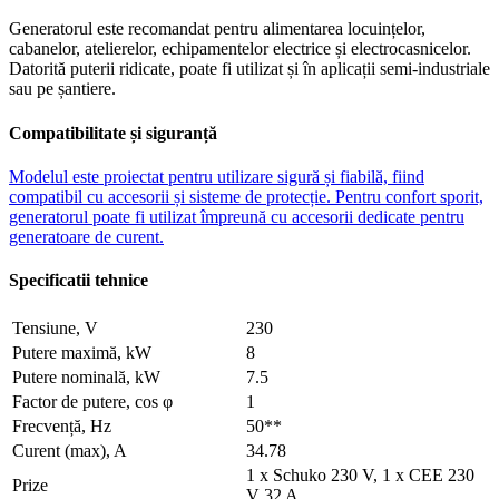
Generatorul este recomandat pentru alimentarea locuințelor,
cabanelor, atelierelor, echipamentelor electrice și electrocasnicelor.
Datorită puterii ridicate, poate fi utilizat și în aplicații semi-industriale
sau pe șantiere.
Compatibilitate și siguranță
Modelul este proiectat pentru utilizare sigură și fiabilă, fiind
compatibil cu accesorii și sisteme de protecție. Pentru confort sporit,
generatorul poate fi utilizat împreună cu accesorii dedicate pentru
generatoare de curent.
Specificatii tehnice
Tensiune, V
230
Putere maximă, kW
8
Putere nominală, kW
7.5
Factor de putere, cos φ
1
Frecvență, Hz
50**
Curent (max), A
34.78
1 x Schuko 230 V, 1 x CEE 230
Prize
V 32 A