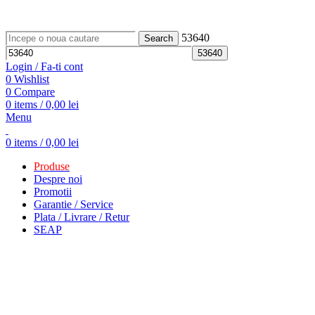
ADD ANYTHING HERE OR JUST REMOVE IT…
53640
Search
Login / Fa-ti cont
0
Wishlist
0
Compare
0
items
/
0,00
lei
Menu
0
items
/
0,00
lei
Produse
Despre noi
Promotii
Garantie / Service
Plata / Livrare / Retur
SEAP