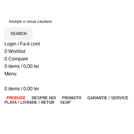
ADD ANYTHING HERE OR JUST REMOVE IT…
SEARCH
Login / Fa-ti cont
0
Wishlist
0
Compare
0
items
/
0,00
lei
Menu
0
items
/
0,00
lei
PRODUSE
DESPRE NOI
PROMOTII
GARANTIE / SERVICE
PLATA / LIVRARE / RETUR
SEAP