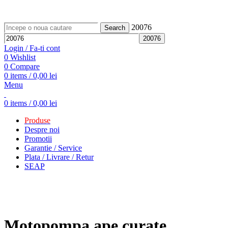
ADD ANYTHING HERE OR JUST REMOVE IT…
20076
Search
Login / Fa-ti cont
0
Wishlist
0
Compare
0
items
/
0,00
lei
Menu
0
items
/
0,00
lei
Produse
Despre noi
Promotii
Garantie / Service
Plata / Livrare / Retur
SEAP
Click to enlarge
Motopompa ape curate