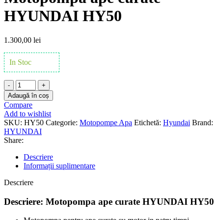
HYUNDAI HY50
1.300,00
lei
In Stoc
Cantitate
Motopompa
Adaugă în coș
ape
Compare
curate
Add to wishlist
HYUNDAI
SKU:
HY50
Categorie:
Motopompe Apa
Etichetă:
Hyundai
Brand:
HY50
HYUNDAI
Share:
Descriere
Informații suplimentare
Descriere
Descriere: Motopompa ape curate HYUNDAI HY50