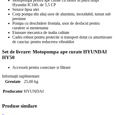
Motopompa pentru ape curate cu motor in patru timpi
Hyundai IC160, de 5,5 CP
Senzor lipsa ulei
Corp pompa din aliaj usor de aluminiu, inoxidabil, turnat sub
presiune
Pompa cu deschidere frontala, usor de desfacut pentru
curatere si mentenanta
Etansare mecanica de inalta calitate
Cadru robust pentru protectie si transport dotat cu amortizoare
de cauciuc pentru reducerea vibratiilor
Set de livrare: Motopompa ape curate HYUNDAI
HY50
Accesorii pentru conectare si filtrare
Informații suplimentare
Greutate
25,00 kg
Producator
HYUNDAI
Produse similare