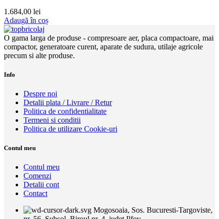
1.684,00
lei
Adaugă în coș
O gama larga de produse - compresoare aer, placa compactoare, mai
compactor, generatoare curent, aparate de sudura, utilaje agricole
precum si alte produse.
Info
Despre noi
Detalii plata / Livrare / Retur
Politica de confidentialitate
Termeni si conditii
Politica de utilizare Cookie-uri
Contul meu
Contul meu
Comenzi
Detalii cont
Contact
Mogosoaia, Sos. Bucuresti-Targoviste,
nr. 56, Subsol, Biroul nr. 4, judet Ilfov.