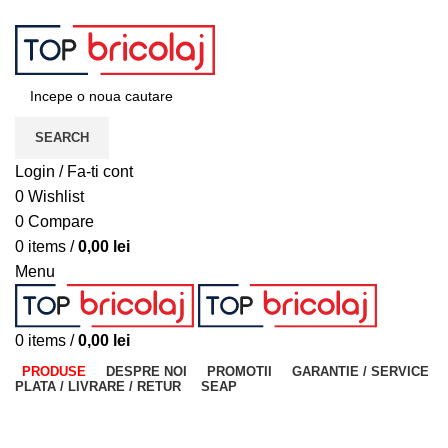
ADD ANYTHING HERE OR JUST REMOVE IT…
SEARCH
Login / Fa-ti cont
0
Wishlist
0
Compare
0
items
/
0,00
lei
Menu
0
items
/
0,00
lei
PRODUSE
DESPRE NOI
PROMOTII
GARANTIE / SERVICE
PLATA / LIVRARE / RETUR
SEAP
-11%