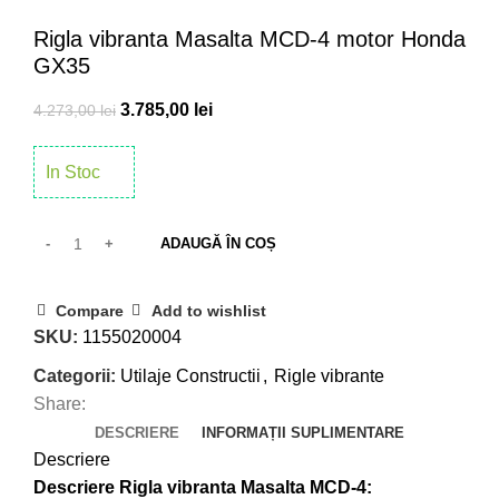
Click to enlarge
Rigla vibranta Masalta MCD-4 motor Honda
GX35
3.785,00
lei
4.273,00
lei
In Stoc
ADAUGĂ ÎN COȘ
Compare
Add to wishlist
SKU:
1155020004
Categorii:
Utilaje Constructii
,
Rigle vibrante
Share:
DESCRIERE
INFORMAȚII SUPLIMENTARE
Descriere
Descriere Rigla vibranta Masalta MCD-4: