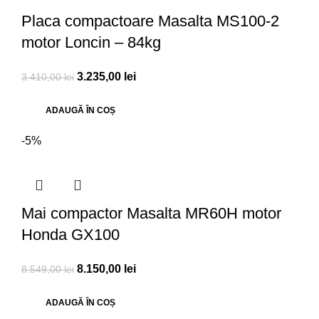
Placa compactoare Masalta MS100-2
motor Loncin – 84kg
3.235,00
lei
3.410,00
lei
ADAUGĂ ÎN COȘ
-5%
Mai compactor Masalta MR60H motor
Honda GX100
8.150,00
lei
8.549,00
lei
ADAUGĂ ÎN COȘ