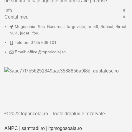
de sudura, utilaje agricole precum si alte produse.
Info
Contul meu
Mogosoaia, Sos. Bucuresti-Targoviste, nr. 56, Subsol, Biroul
nr. 4, judet Ilfov.
Telefon: 0735 636 101
Email: office@topbricolaj.ro
© 2022 topbricolaj.ro - Toate drepturile rezervate.
ANPC
|
samtradi.ro
|
itpmogosoaia.ro