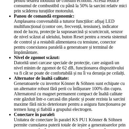
pentru setarea modului de consum econom. Acesta reduce
consumul de combustibil cu până la 50% la sarcini relativ mici
prin scăderea turațiilor motorului.
Panou de comandă ergonomic:
Amplasarea convenabilă a tuturor funcțiilor: afișaj LED
multifuncțional (contor ore, frecvență, tensiune), indicator
mod de lucru, protecție la suprasarcină și scurtcircuit, senzor
de nivel scăzut al uleiului, buton Reset pentru a reseta sistemul
de control și a restabili alimentarea cu tensiune, conector
pentru conexiunea paralelă a generatoare și terminal de
împământare.
Nivel de zgomot scăzut:
Datorită unei carcase speciale de protecție, care asigură un
nivel minim de zgomot de 62 dB, funcționarea dispozitivului
va fi cât se poate de confortabilă și nu îi va deranja pe ceilalți.
Alternator de înaltă calitate:
Generatoarele cu invertor Könner & Söhnen sunt echipate cu
un alternator robust fără perii cu înfășurare 100% din cupru.
Alternatorul cu magnet permanent compact de înaltă calitate
este găzduit într-o carcasă din plastic și poate rezista la sarcini
maxime fără nicio deteriorare pentru a asigura funcționarea pe
termen lung și fiabilă a grupului electrogen.
Conectare în paralel:
Unitatea de conectare în paralel KS PU1 Könner & Söhnen
permite cumularea puterii totale de ieșire a generatoarelor prin