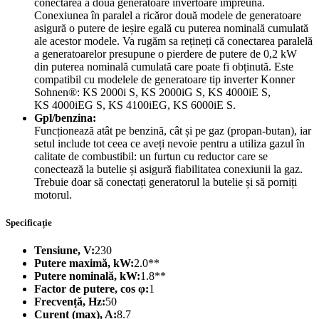
conectarea a două generatoare invertoare împreună.
Conexiunea în paralel a ricăror două modele de generatoare
asigură o putere de ieșire egală cu puterea nominală cumulată
ale acestor modele. Va rugăm sa rețineți că conectarea paralelă
a generatoarelor presupune o pierdere de putere de 0,2 kW
din puterea nominală cumulată care poate fi obținută. Este
compatibil cu modelele de generatoare tip inverter Konner
Sohnen®: KS 2000i S, KS 2000iG S, KS 4000iE S,
KS 4000iEG S, KS 4100iEG, KS 6000iE S.
Gpl/benzina:
Funcționează atât pe benzină, cât și pe gaz (propan-butan), iar
setul include tot ceea ce aveți nevoie pentru a utiliza gazul în
calitate de combustibil: un furtun cu reductor care se
conectează la butelie și asigură fiabilitatea conexiunii la gaz.
Trebuie doar să conectați generatorul la butelie și să porniți
motorul.
Specificație
Tensiune, V:
230
Putere maximă, kW:
2.0**
Putere nominală, kW:
1.8**
Factor de putere, cos φ:
1
Frecvență, Hz:
50
Curent (max), A:
8.7