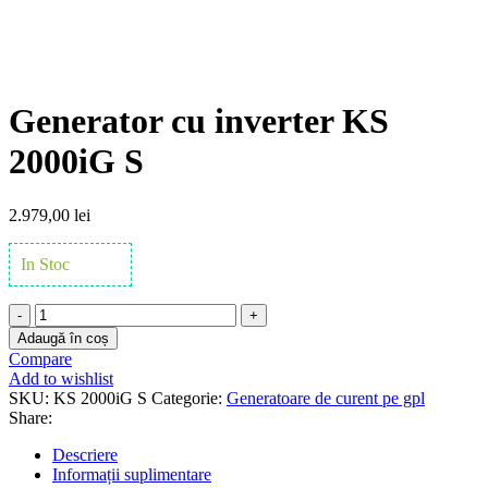
Click to enlarge
Generator cu inverter KS
2000iG S
2.979,00
lei
In Stoc
Cantitate
Generator
Adaugă în coș
cu
Compare
inverter
Add to wishlist
KS
SKU:
KS 2000iG S
Categorie:
Generatoare de curent pe gpl
2000iG
Share:
S
Descriere
Informații suplimentare