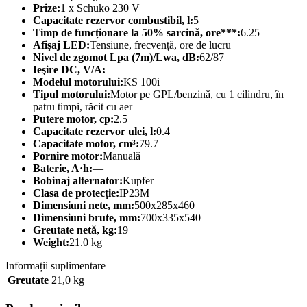
Prize:
1 x Schuko 230 V
Capacitate rezervor combustibil, l:
5
Timp de funcționare la 50% sarcină, ore***:
6.25
Afișaj LED:
Tensiune, frecvență, ore de lucru
Nivel de zgomot Lpa (7m)/Lwa, dB:
62/87
Ieşire DC, V/А:
—
Modelul motorului:
KS 100i
Tipul motorului:
Motor pe GPL/benzină, cu 1 cilindru, în
patru timpi, răcit cu aer
Putere motor, cp:
2.5
Capacitate rezervor ulei, l:
0.4
Capacitate motor, cm³:
79.7
Pornire motor:
Manuală
Baterie, A·h:
—
Bobinaj alternator:
Kupfer
Clasa de protecție:
IP23M
Dimensiuni nete, mm:
500x285x460
Dimensiuni brute, mm:
700х335х540
Greutate netă, kg:
19
Weight:
21.0 kg
Informații suplimentare
Greutate
21,0 kg