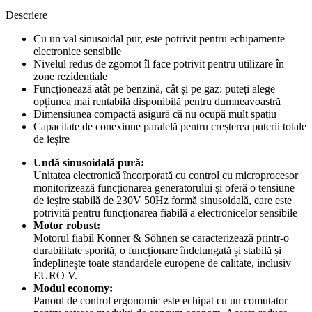
Descriere
Cu un val sinusoidal pur, este potrivit pentru echipamente
electronice sensibile
Nivelul redus de zgomot îl face potrivit pentru utilizare în
zone rezidențiale
Funcționează atât pe benzină, cât și pe gaz: puteți alege
opțiunea mai rentabilă disponibilă pentru dumneavoastră
Dimensiunea compactă asigură că nu ocupă mult spațiu
Capacitate de conexiune paralelă pentru creșterea puterii totale
de ieșire
Undă sinusoidală pură:
Unitatea electronică încorporată cu control cu ​​microprocesor
monitorizează funcționarea generatorului și oferă o tensiune
de ieșire stabilă de 230V 50Hz formă sinusoidală, care este
potrivită pentru funcționarea fiabilă a electronicelor sensibile
Motor robust:
Motorul fiabil Könner & Söhnen se caracterizează printr-o
durabilitate sporită, o funcționare îndelungată și stabilă și
îndeplinește toate standardele europene de calitate, inclusiv
EURO V.
Modul economy:
Panoul de control ergonomic este echipat cu un comutator