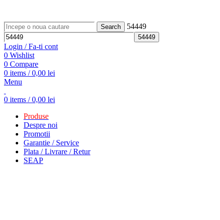
ADD ANYTHING HERE OR JUST REMOVE IT…
54449
Search
Login / Fa-ti cont
0
Wishlist
0
Compare
0
items
/
0,00
lei
Menu
0
items
/
0,00
lei
Produse
Despre noi
Promotii
Garantie / Service
Plata / Livrare / Retur
SEAP