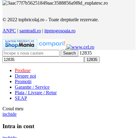
© 2022 topbricolaj.ro - Toate drepturile rezervate.
ANPC
|
samtradi.ro
|
itpmogosoaia.ro
12835
Search
Produse
Despre noi
Promotii
Garantie / Service
Plata / Livrare / Retur
SEAP
Cosul meu
inchide
Intra in cont
inchide